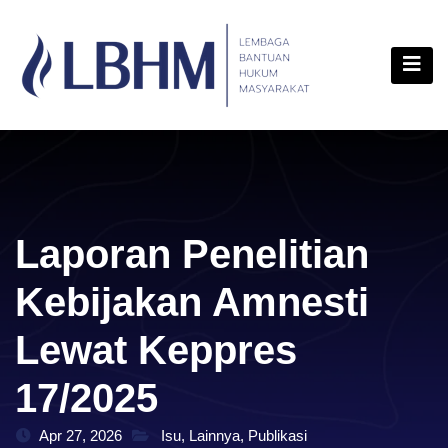
Skip
content
to
content
Laporan Penelitian
Kebijakan Amnesti
Lewat Keppres
17/2025
Apr 27, 2026
Isu
,
Lainnya
,
Publikasi