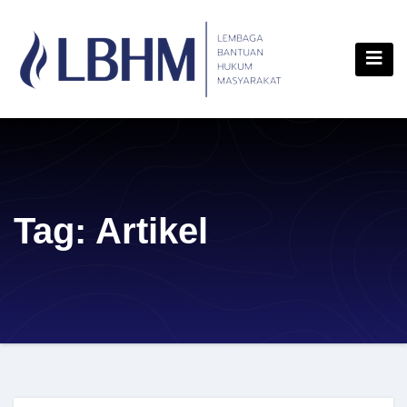
Skip
content
to
content
Tag:
Artikel