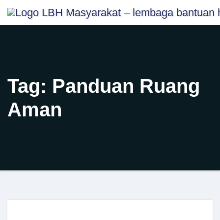
Skip
content
to
content
Tag:
Panduan Ruang
Aman