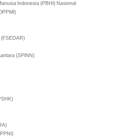
anusia Indonesia (PBHI) Nasional
KOPPMI)
an (FSEDAR)
antara (SPINN)
(PSHK)
RA)
(PPNI)