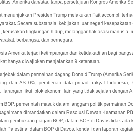
itusi Amerika dan/atau tanpa persetujuan Kongres Amerika Ser
menunjukkan Presiden Trump melakukan Fait accompli terhada
arakat. Secara substansial kebijakan luar negeri kesepakat
ra, kerusakan lingkungan hidup, melanggar hak asasi manusia
arakat, berbangsa, dan bernegara.
a Amerika terjadi ketimpangan dan ketidakadilan bagi bangsa
kat hanya diwajibkan menjalankan 9 ketentuan.
jebak dalam permainan dagang Donald Trump (Amerika Serikat
rang dari AS 0%, pemberian data pribadi rakyat Indonesia, k
 larangan ikut blok ekonomi lain yang tidak sejalan dengan A
OP, pemerintah masuk dalam langgam politik permainan Don
ebagaimana dimandatkan dalam Resolusi Dewan Keamanan PBB
dalam pembukaan piagam BOP; dalam BOP di Davos tidak ada k
ah Palestina; dalam BOP di Davos, kendali dan laporan kegia