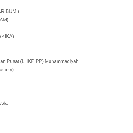
BAR BUMI)
SAM)
(KIKA)
inan Pusat (LHKP PP) Muhammadiyah
ociety)
)
esia