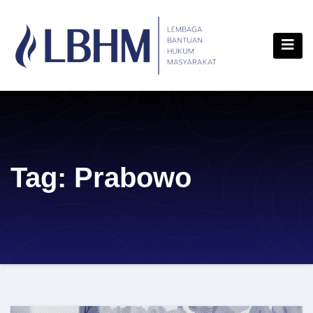
Skip
content
to
content
Tag:
Prabowo