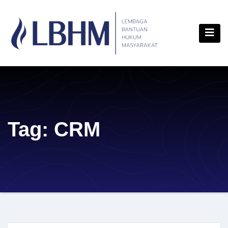
Skip
content
to
content
Tag:
CRM