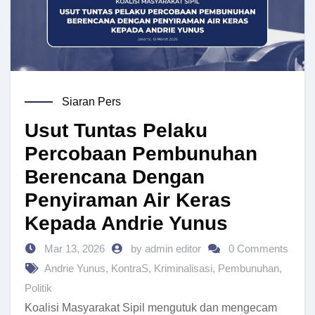
Siaran Pers
Usut Tuntas Pelaku
Percobaan Pembunuhan
Berencana Dengan
Penyiraman Air Keras
Kepada Andrie Yunus
Mar 13, 2026
by admin editor
0 Comments
Andrie Yunus
,
KontraS
,
Kriminalisasi
,
Pembunuhan
,
Politik
Koalisi Masyarakat Sipil mengutuk dan mengecam