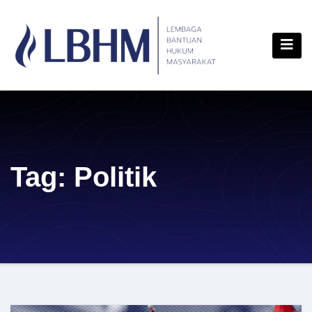
Skip
content
to
content
Tag:
Politik