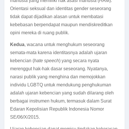
manusia yang memiliki hak asasi manusia (HAM).
Orientasi seksual dan identitas gender seseorang
tidak dapat dijadikan alasan untuk membatasi
kebebasan berpendapat maupun mendiskreditkan
opini mereka di ruang publik.
Kedua
, wacana untuk menghukum seseorang
semata-mata karena identitasnya adalah ujaran
kebencian (
hate speech
) yang secara nyata
merenggut hak-hak dasar seseorang. Nyatanya,
narasi publik yang menghina dan memojokkan
individu LGBTQ untuk mendukung penghukuman
adalah ujaran kebencian yang sudah dilarang oleh
berbagai instrumen hukum, termasuk dalam Surat
Edaran Kepolisian Republik Indonesia Nomor
SE/06/X/2015.
Ujaran kebencian dapat memicu tindakan kekerasan