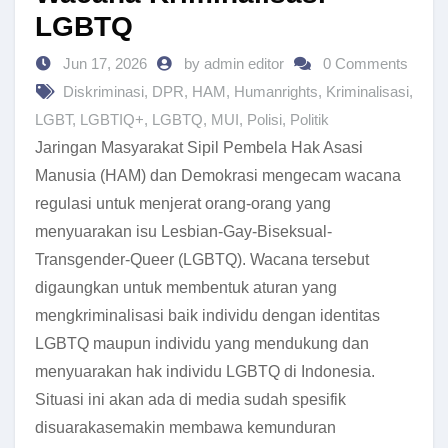
LGBTQ
Jun 17, 2026
by admin editor
0 Comments
Diskriminasi
,
DPR
,
HAM
,
Humanrights
,
Kriminalisasi
,
LGBT
,
LGBTIQ+
,
LGBTQ
,
MUI
,
Polisi
,
Politik
Jaringan Masyarakat Sipil Pembela Hak Asasi
Manusia (HAM) dan Demokrasi mengecam wacana
regulasi untuk menjerat orang-orang yang
menyuarakan isu Lesbian-Gay-Biseksual-
Transgender-Queer (LGBTQ). Wacana tersebut
digaungkan untuk membentuk aturan yang
mengkriminalisasi baik individu dengan identitas
LGBTQ maupun individu yang mendukung dan
menyuarakan hak individu LGBTQ di Indonesia.
Situasi ini akan
ada di media sudah spesifik
disuaraka
semakin membawa kemunduran