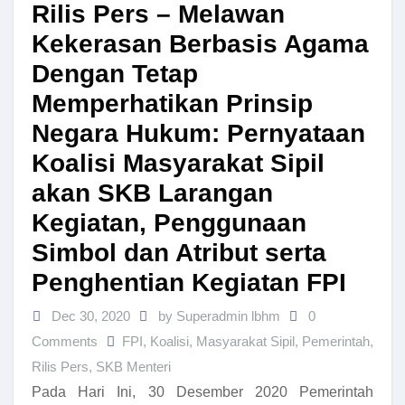
Rilis Pers – Melawan
Kekerasan Berbasis Agama
Dengan Tetap
Memperhatikan Prinsip
Negara Hukum: Pernyataan
Koalisi Masyarakat Sipil
akan SKB Larangan
Kegiatan, Penggunaan
Simbol dan Atribut serta
Penghentian Kegiatan FPI
Dec 30, 2020
by Superadmin lbhm
0
Comments
FPI
,
Koalisi
,
Masyarakat Sipil
,
Pemerintah
,
Rilis Pers
,
SKB Menteri
Pada Hari Ini, 30 Desember 2020 Pemerintah