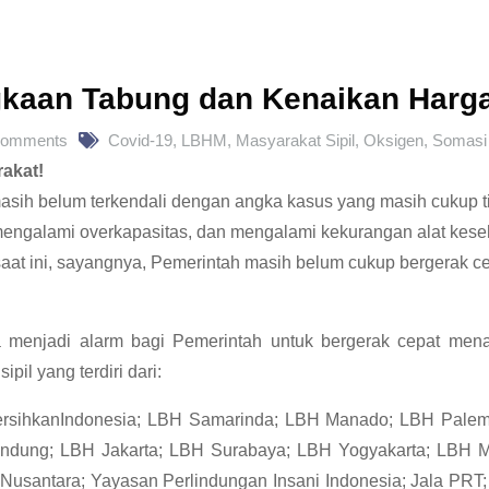
gkaan Tabung dan Kenaikan Harg
Comments
Covid-19
,
LBHM
,
Masyarakat Sipil
,
Oksigen
,
Somasi 
akat!
asih belum terkendali dengan angka kasus yang masih cukup ti
 mengalami overkapasitas, dan mengalami kekurangan alat kese
 saat ini, sayangnya, Pemerintah masih belum cukup bergerak 
a menjadi alarm bagi Pemerintah untuk bergerak cepat menan
il yang terdiri dari:
#BersihkanIndonesia; LBH Samarinda; LBH Manado; LBH Pale
dung; LBH Jakarta; LBH Surabaya; LBH Yogyakarta; LBH 
er Nusantara; Yayasan Perlindungan Insani Indonesia; Jala PR