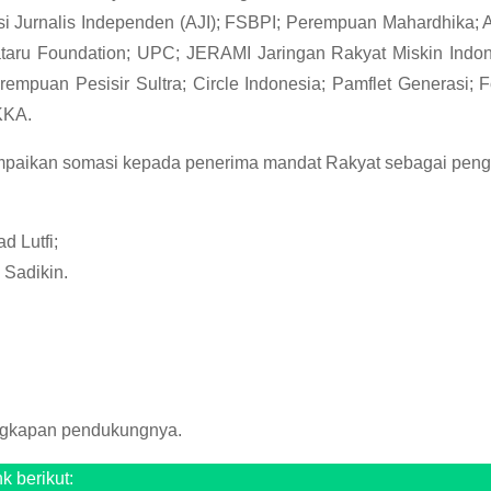
si Jurnalis Independen (AJI); FSBPI; Perempuan Mahardhika;
kataru Foundation; UPC; JERAMI Jaringan Rakyat Miskin Ind
erempuan Pesisir Sultra; Circle Indonesia; Pamflet Genera
KKA.
ampaikan somasi kepada penerima mandat Rakyat sebagai pengu
 Lutfi;
 Sadikin.
ngkapan pendukungnya.
k berikut: