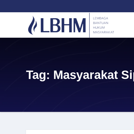
Skip
content
to
content
Tag:
Masyarakat Si