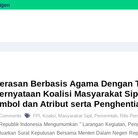
sigen
ekerasan Berbasis Agama Dengan 
ernyataan Koalisi Masyarakat Si
bol dan Atribut serta Penghenti
 Comments
FPI
,
Koalisi
,
Masyarakat Sipil
,
Pemerintah
,
Rilis Per
 Republik Indonesia Mengumumkan ” Larangan Kegiatan, Peng
luarkan Surat Keputusan Bersama Menteri Dalam Negeri Rep