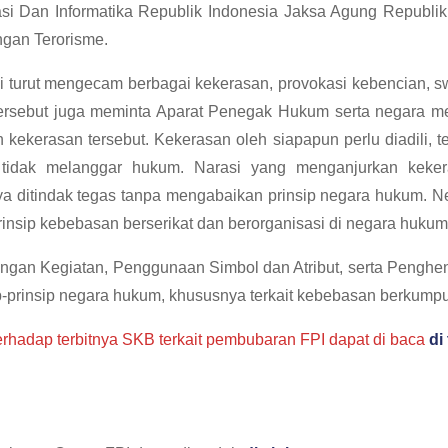
si Dan Informatika Republik Indonesia Jaksa Agung Republik
gan Terorisme.
ini turut mengecam berbagai kekerasan, provokasi kebencian, 
i tersebut juga meminta Aparat Penegak Hukum serta negara 
ekerasan tersebut. Kekerasan oleh siapapun perlu diadili, te
g tidak melanggar hukum. Narasi yang menganjurkan kek
nya ditindak tegas tanpa mengabaikan prinsip negara hukum. N
insip kebebasan berserikat dan berorganisasi di negara hukum 
gan Kegiatan, Penggunaan Simbol dan Atribut, serta Penghent
p-prinsip negara hukum, khususnya terkait kebebasan berkumpul
terhadap terbitnya SKB terkait pembubaran FPI dapat di baca
di