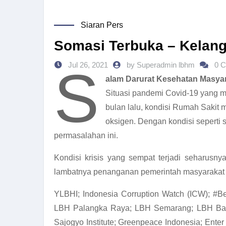
Siaran Pers
Somasi Terbuka – Kelan
S
Jul 26, 2021
by Superadmin lbhm
0 
alam Darurat Kesehatan Masyar
Situasi pandemi Covid-19 yang m
bulan lalu, kondisi Rumah Sakit
oksigen. Dengan kondisi seperti
permasalahan ini.
Kondisi krisis yang sempat terjadi seharusny
lambatnya penanganan pemerintah masyarakat sip
YLBHI; Indonesia Corruption Watch (ICW); 
LBH Palangka Raya; LBH Semarang; LBH Ban
Sajogyo Institute; Greenpeace Indonesia; Ent