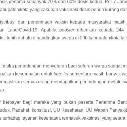
osis pertama sebanyak 70% dan 60% dosis kedua. Per 7 Janua
 kabupaten/kota yang cakupan vaksinasi dosis penuh kurang dar
stribusi dan penerimaan vaksin kepada masyarakat masih t
wan LaporCovid-19. Apabila
booster
diberikan kepada 244 
ksi lebih dahulu dibandingkan warga di 290 kabupaten/kota lai
l, maka perlindungan menyeluruh bagi seluruh warga sangat 
dapatkan kesempatan untuk
booster
sementara masih banyak war
emastikan semua orang mendapatkan perlindungan melalui va
ya.
er
berbayar bagi mereka yang bukan peserta Penerima Bant
duduk. Padahal, konstitusi, UU Kesehatan, UU Wabah Penyakit
terhadap layanan kesehatan, termasuk vaksinasi yang setara