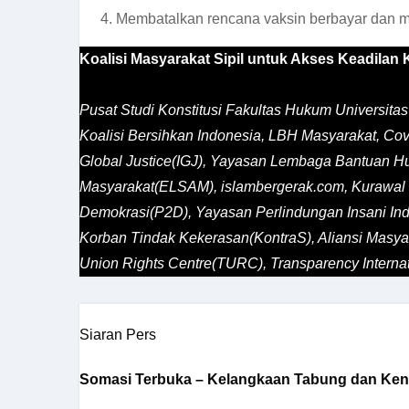
Membatalkan rencana vaksin berbayar dan me
Koalisi Masyarakat Sipil untuk Akses Keadilan K
Pusat Studi Konstitusi Fakultas Hukum Universit
Koalisi Bersihkan Indonesia, LBH Masyarakat, Cov
Global Justice(IGJ), Yayasan Lembaga Bantuan 
Masyarakat(ELSAM), islambergerak.com, Kurawal F
Demokrasi(P2D), Yayasan Perlindungan Insani Indo
Korban Tindak Kekerasan(KontraS), Aliansi Masy
Union Rights Centre(TURC), Transparency Internat
Siaran Pers
Somasi Terbuka – Kelangkaan Tabung dan Ken