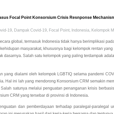
sus Focal Point Konsorsium Crisis Resnponse Mechanis
vid-19
,
Dampak Covid-19
,
Focal Point
,
Indonesia
,
Kelompok Mi
cara global, termasuk Indonesia tidak hanya berimplikasi pada
r kehidupan masyarakat, khususnya bagi kelompok rentan yang 
hak dasarnya. Salah satu kelompok yang paling terdampak adal
asan yang dialami oleh kelompok LGBTIQ selama pandemi CO
. Hal ini lah yang mendorong Konsorsium CRM semakin memper
Salah satunya melalui penguatan penanganan krisis berbasi
rsium CRM yang tersebar di provinsi di Indonesia.
nguatan dan pemberdayaan terhadap paralegal-paralegal
an ini merupakan hasil dari kerja-kerja bersama dan tentunya