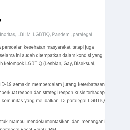
m
noritas
,
LBHM
,
LGBTIQ
,
Pandemi
,
paralegal
 persoalan kesehatan masyarakat, tetapi juga
selama ini sudah ditempatkan dalam kondisi yang
ah kelompok LGBTIQ (Lesbian, Gay, Biseksual,
VID-19 semakin memperdalam jurang keterbatasan
kuat respon dan strategi respon krisis terhadap
s komunitas yang melibatkan 13 paralegal LGBTIQ
 untuk mampu mendokumentasikan dan menangani
 paralegal Focal Point CRM.