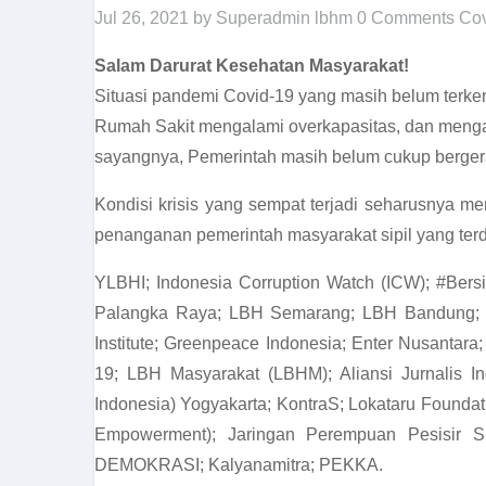
Jul 26, 2021
by Superadmin lbhm
0 Comments
Cov
Salam Darurat Kesehatan Masyarakat!
Situasi pandemi Covid-19 yang masih belum terken
Rumah Sakit mengalami overkapasitas, dan mengala
sayangnya, Pemerintah masih belum cukup berger
Kondisi krisis yang sempat terjadi seharusnya me
penanganan pemerintah masyarakat sipil yang terdir
YLBHI; Indonesia Corruption Watch (ICW); #Be
Palangka Raya; LBH Semarang; LBH Bandung; 
Institute; Greenpeace Indonesia; Enter Nusantar
19; LBH Masyarakat (LBHM); Aliansi Jurnalis 
Indonesia) Yogyakarta; KontraS; Lokataru Founda
Empowerment); Jaringan Perempuan Pesisir 
DEMOKRASI; Kalyanamitra; PEKKA.