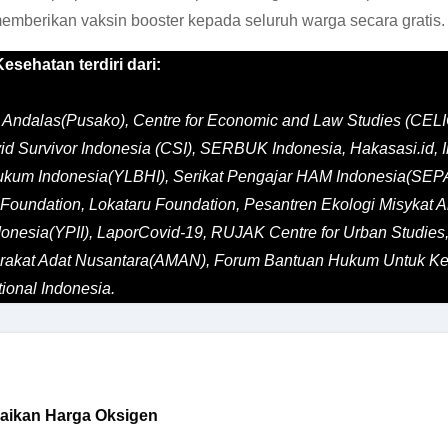
mberikan vaksin booster kepada seluruh warga secara gratis.
esehatan terdiri dari:
as Andalas(Pusako), Centre for Economic and Law Studies (CE
id Survivor Indonesia (CSI), SERBUK Indonesia, Hakasasi.id, 
Hukum Indonesia(YLBHI), Serikat Pengajar HAM Indonesia(SEP
oundation, Lokataru Foundation, Pesantren Ekologi Misykat A
nesia(YPII), LaporCovid-19, RUJAK Centre for Urban Studies, 
arakat Adat Nusantara(AMAN), Forum Bantuan Hukum Untuk Ke
ional Indonesia.
aikan Harga Oksigen