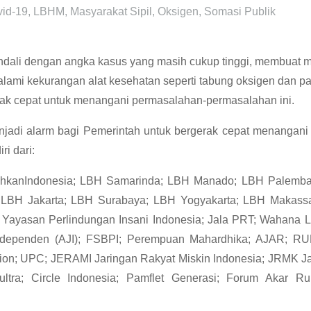
id-19
,
LBHM
,
Masyarakat Sipil
,
Oksigen
,
Somasi Publik
dali dengan angka kasus yang masih cukup tinggi, membuat masy
mi kekurangan alat kesehatan seperti tabung oksigen dan paso
ak cepat untuk menangani permasalahan-permasalahan ini.
njadi alarm bagi Pemerintah untuk bergerak cepat menangani k
i dari:
rsihkanIndonesia; LBH Samarinda; LBH Manado; LBH Palem
LBH Jakarta; LBH Surabaya; LBH Yogyakarta; LBH Makass
a; Yayasan Perlindungan Insani Indonesia; Jala PRT; Wahana
Independen (AJI); FSBPI; Perempuan Mahardhika; AJAR; RU
tion; UPC; JERAMI Jaringan Rakyat Miskin Indonesia; JRMK Jar
Sultra; Circle Indonesia; Pamflet Generasi; Forum Aka