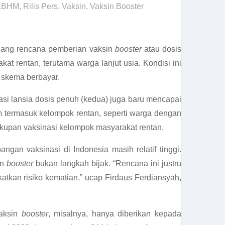
LBHM
,
Rilis Pers
,
Vaksin
,
Vaksin Booster
ulang rencana pemberian vaksin
booster
atau dosis
t rentan, terutama warga lanjut usia. Kondisi ini
 skema berbayar.
nasi lansia dosis penuh (kedua) juga baru mencapai
um termasuk kelompok rentan, seperti warga dengan
cakupan vaksinasi kelompok masyarakat rentan.
ngan vaksinasi di Indonesia masih relatif tinggi.
in
booster
bukan langkah bijak. “Rencana ini justru
kan risiko kematian,” ucap Firdaus Ferdiansyah,
Vaksin
booster
, misalnya, hanya diberikan kepada