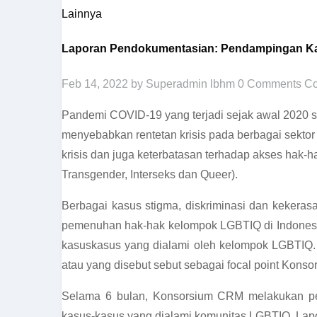
Lainnya
Laporan Pendokumentasian: Pendampingan Ka
Feb 14, 2022
by Superadmin lbhm
0 Comments
Co
Pandemi COVID-19 yang terjadi sejak awal 2020 se
menyebabkan rentetan krisis pada berbagai sekto
krisis dan juga keterbatasan terhadap akses hak-
Transgender, Interseks dan Queer).
Berbagai kasus stigma, diskriminasi dan keker
pemenuhan hak-hak kelompok LGBTIQ di Indonesia
kasuskasus yang dialami oleh kelompok LGBTIQ. 
atau yang disebut sebut sebagai focal point Konso
Selama 6 bulan, Konsorsium CRM melakukan pe
kasus-kasus yang dialami komunitas LGBTIQ. Lapor