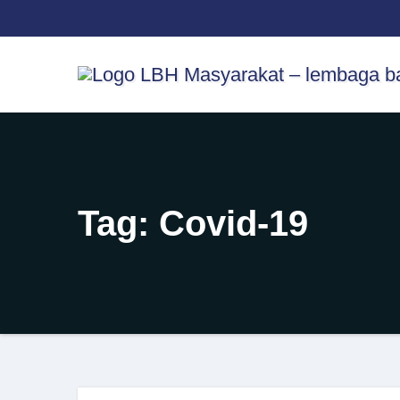
Skip
content
to
content
Tag:
Covid-19