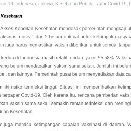
vid-19
,
Indonesia
,
Jokowi
,
Kesehatan Publik
,
Lapor Covid-19
,
n Kesehatan
uk Akses Keadilan Kesehatan mendesak pemerintah mengkaji 
sinasi dosis 1 dan 2 belum optimal untuk kelompok masyaraka
 juga harus memastikan vaksin diberikan untuk semua, tanpa
kedua di Indonesia masih relatif rendah, yakni 55,58%. Vaksi
ia yang belum mendapatkan vaksin sama sekali. Jumlah ini bel
ifabel, dan lainnya. Pemerintah pusat belum menyediakan data 
 risiko terinfeksi tinggi. Situasi ini memperlihatkan ketimpa
n terpapar Covid-19. Oleh karena itu, rencana pemberian vaks
 vaksin sama sekali semakin rentan terinfeksi dan meningkat
dilan Kesehatan.
er
juga memicu ketimpangan capaian vaksinasi di daerah. 