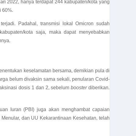
ri 2022, hanya terdapat 244 kabupaten/kota yang
i 60%.
erjadi. Padahal, transmisi lokal Omicron sudah
kabupaten/kota saja, maka dapat menyebabkan
nnya.
menentukan keselamatan bersama, demikian pula di
ga belum divaksin sama sekali, penularan Covid-
ksinasi dosis 1 dan 2, sebelum
booster
diberikan.
uan Iuran (PBI) juga akan menghambat capaian
 Menular, dan UU Kekarantinaan Kesehatan, telah
.