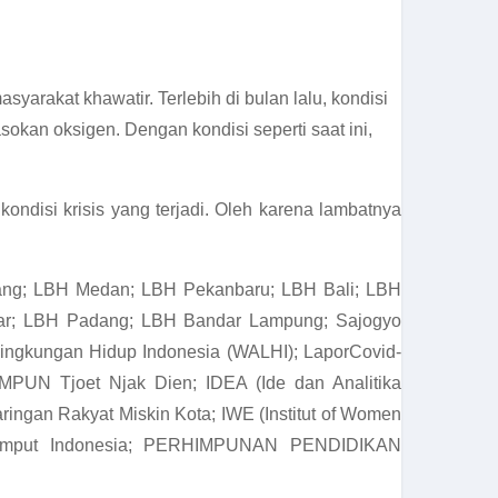
arakat khawatir. Terlebih di bulan lalu, kondisi
kan oksigen. Dengan kondisi seperti saat ini,
ondisi krisis yang terjadi. Oleh karena lambatnya
bang; LBH Medan; LBH Pekanbaru; LBH Bali; LBH
ar; LBH Padang; LBH Bandar Lampung; Sajogyo
 Lingkungan Hidup Indonesia (WALHI); LaporCovid-
MPUN Tjoet Njak Dien; IDEA (Ide dan Analitika
ingan Rakyat Miskin Kota; IWE (Institut of Women
r Rumput Indonesia; PERHIMPUNAN PENDIDIKAN