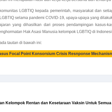
h komunitas LGBTIQ kepada pemerintah, masyarakat dan se
 LGBTIQ selama pandemi COVID-19, upaya-upaya yang dilakuka
lajaran yang dihasilkan dari proses pendampingan kasus-
nghormatan Hak Asasi Manusia kelompok LGBTIQ di Indonesi
a tautan di bawah ini:
sus Focal Point Konsorsium Crisis Resnponse Mechanis
askan Kelompok Rentan dan Kesetaraan Vaksin Untuk Semua