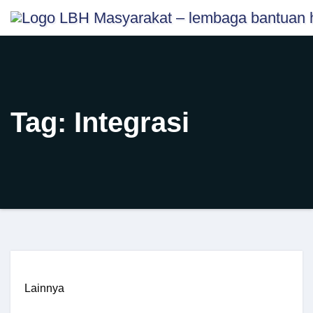
Skip
content
to
content
Tag:
Integrasi
Lainnya