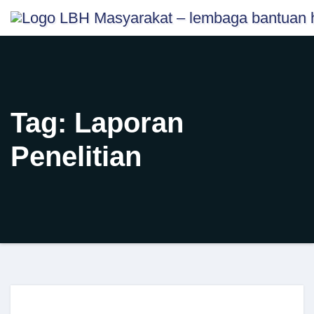
Skip
content
to
content
Tag:
Laporan
Penelitian