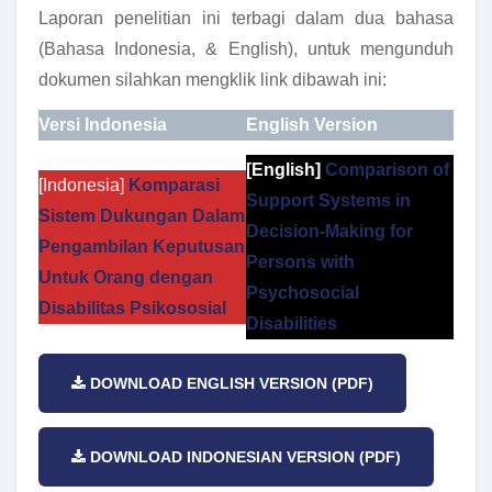
Laporan penelitian ini terbagi dalam dua bahasa
(Bahasa Indonesia, & English), untuk mengunduh
dokumen silahkan mengklik link dibawah ini:
Versi Indonesia
English Version
[English]
Comparison of
[Indonesia]
Komparasi
Support Systems in
Sistem Dukungan Dalam
Decision-Making for
Pengambilan Keputusan
Persons with
Untuk Orang dengan
Psychosocial
Disabilitas Psikososial
Disabilities
DOWNLOAD ENGLISH VERSION (PDF)
DOWNLOAD INDONESIAN VERSION (PDF)