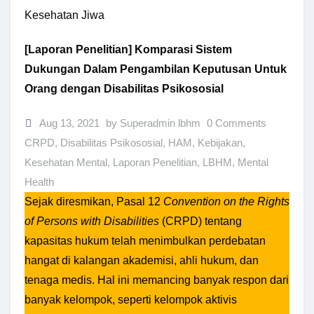
Kesehatan Jiwa
[Laporan Penelitian] Komparasi Sistem
Dukungan Dalam Pengambilan Keputusan Untuk
Orang dengan Disabilitas Psikososial
Aug 13, 2021
by Superadmin lbhm
0 Comments
CRPD
,
Disabilitas Psikososial
,
HAM
,
Kebijakan
,
Kesehatan Mental
,
Laporan Penelitian
,
LBHM
,
Mental
Health
Sejak diresmikan, Pasal 12
Convention on the Rights
of Persons with Disabilities
(CRPD) tentang
kapasitas hukum telah menimbulkan perdebatan
hangat di kalangan akademisi, ahli hukum, dan
tenaga medis. Hal ini memancing banyak respon dari
banyak kelompok, seperti kelompok aktivis