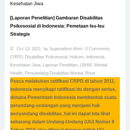
Kesehatan Jiwa
[Laporan Penelitian] Gambaran Disabilitas
Psikososial di Indonesia: Pemetaan Isu-Isu
Strategis
Oct 13, 2021
by Superadmin lbhm
0 Comments
CRPD
,
Disabilitas Psikososial
,
Hukum
,
Indonesia
,
Kesehatan Jiwa
,
Laporan Penelitian
,
LBHM
,
Mental
Health
,
Penyandang Disabilitas Mental
,
Riset
Pasca melakukan ratifikasi CRPD di tahun 2011,
Indonesia menyikapi ratifikasi itu dengan serius,
dimana Pemerintah Indonesia membentuk suatu
perundang-undangan yang menjami hak
penyandang disabilitas, hal ini dapat kita lihat
sekarang dalam Undang-Undang (UU) Nomor 8
Tahun 2016 atau dikenal dengan istilah UU