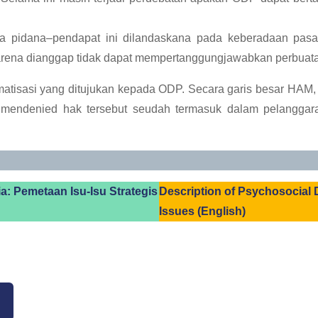
a pidana–pendapat ini dilandaskana pada keberadaan pa
, karena dianggap tidak dapat mempertanggungjawabkan perbuat
igmatisasi yang ditujukan kepada ODP. Secara garis besar HAM
 mendenied hak tersebut seudah termasuk dalam pelangga
a: Pemetaan Isu-Isu Strategis
Description of Psychosocial D
Issues (English)