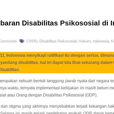
baran Disabilitas Psikososial di 
Comments
CRPD
,
Disabilitas Psikososial
,
Hukum
,
Indonesia
,
K
11, Indonesia menyikapi ratifikasi itu dengan serius, dim
dang disabilitas, hal ini dapat kita lihat sekarang dal
isabilitas.
rupakan sebuah bentuk tanggung jawab nyata dari negara te
nya waktu, ternyata implementasi kebijakan ini masih belum m
sial atau Orang dengan Disabilitas Psikososial (ODP).
dan stigma yang akhirnya menyebabkan terjadi kekangan hak
elama ini masih terjadi perdebatan apakah ODP dapat berta