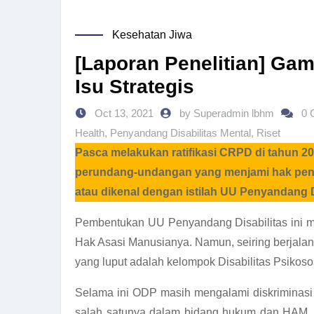
Kesehatan Jiwa
[Laporan Penelitian] Gam
Isu Strategis
Oct 13, 2021
by Superadmin lbhm
0 
Health
,
Penyandang Disabilitas Mental
,
Riset
Pasca melakukan ratifikasi CRPD di tahun 20
perundang-undangan yang menjami hak penyan
atau dikenal dengan istilah UU Penyandang D
Pembentukan UU Penyandang Disabilitas ini me
Hak Asasi Manusianya. Namun, seiring berjalan
yang luput adalah kelompok Disabilitas Psikoso
Selama ini ODP masih mengalami diskriminasi 
salah satunya dalam bidang hukum dan HAM. S