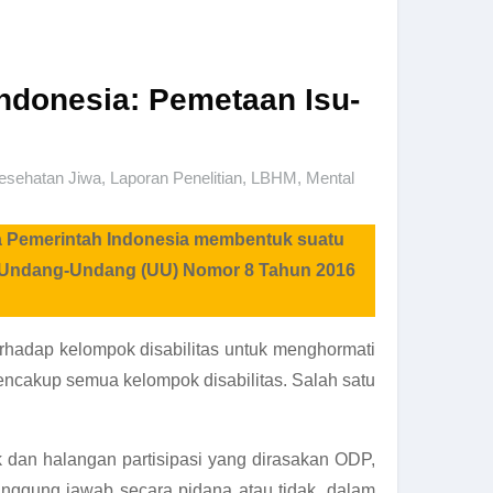
Indonesia: Pemetaan Isu-
esehatan Jiwa
,
Laporan Penelitian
,
LBHM
,
Mental
ana Pemerintah Indonesia membentuk suatu
am Undang-Undang (UU) Nomor 8 Tahun 2016
rhadap kelompok disabilitas untuk menghormati
encakup semua kelompok disabilitas. Salah satu
 dan halangan partisipasi yang dirasakan ODP,
nggung jawab secara pidana atau tidak, dalam