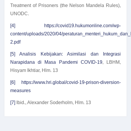
Treatment of Prisoners (the Nelson Mandela Rules),
UNODC.
[4]
https://covid19.hukumonline.com/wp-
content/uploads/2020/04/peraturan_menteri_hukum_da
2.pdf
[5]
Analisis Kebijakan: Asimilasi dan Integrasi
Narapidana di Masa Pandemi COVID-19
, LBHM,
Hisyam Ikhtiar, Hlm. 13
[6]
https://www.hri.global/covid-19-prison-diversion-
measures
[7]
Ibid., Alexander Soderholm, Hlm. 13