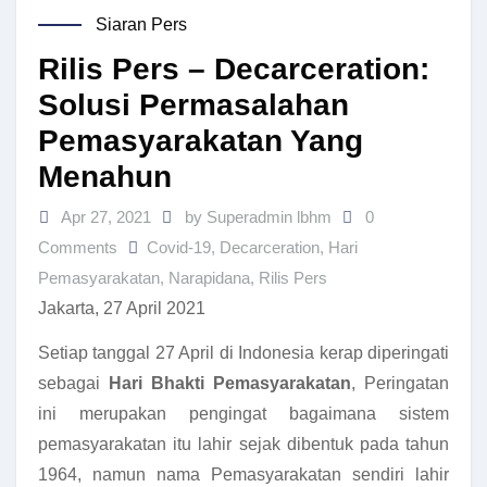
Siaran Pers
Rilis Pers – Decarceration:
Solusi Permasalahan
Pemasyarakatan Yang
Menahun
Apr 27, 2021
by Superadmin lbhm
0
Comments
Covid-19
,
Decarceration
,
Hari
Pemasyarakatan
,
Narapidana
,
Rilis Pers
Jakarta, 27 April 2021
Setiap tanggal 27 April di Indonesia kerap diperingati
sebagai
Hari Bhakti Pemasyarakatan
, Peringatan
ini merupakan pengingat bagaimana sistem
pemasyarakatan itu lahir sejak dibentuk pada tahun
1964, namun nama Pemasyarakatan sendiri lahir