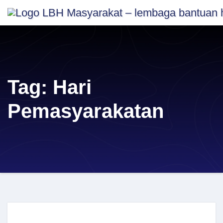
Skip
content
to
content
Tag:
Hari
Pemasyarakatan