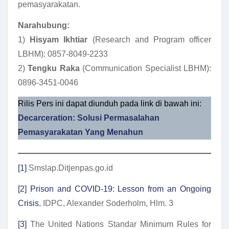
pemasyarakatan.
Narahubung:
1)
Hisyam Ikhtiar
(Research and Program officer
LBHM): 0857-8049-2233
2)
Tengku Raka
(Communication Specialist LBHM):
0896-3451-0046
Rilis Pers ini dapat diunduh pada link di bawah ini:
Decarceration: Solusi Permasalahan
Pemasyarakatan Yang Menahun
[1]
Smslap.Ditjenpas.go.id
[2]
Prison and COVID-19: Lesson from an Ongoing
Crisis
, IDPC, Alexander Soderholm, Hlm. 3
[3]
The United Nations Standar Minimum Rules for