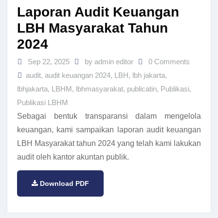
Laporan Audit Keuangan
LBH Masyarakat Tahun
2024
Sep 22, 2025
by admin editor
0 Comments
audit
,
audit keuangan 2024
,
LBH
,
lbh jakarta
,
lbhjakarta
,
LBHM
,
lbhmasyarakat
,
publicatin
,
Publikasi
,
Publikasi LBHM
Sebagai bentuk transparansi dalam mengelola
keuangan, kami sampaikan laporan audit keuangan
LBH Masyarakat tahun 2024 yang telah kami lakukan
audit oleh kantor akuntan publik.
Download PDF