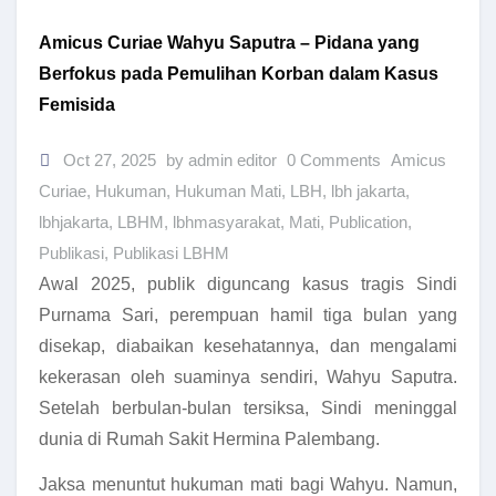
Amicus Curiae Wahyu Saputra – Pidana yang
Berfokus pada Pemulihan Korban dalam Kasus
Femisida
Oct 27, 2025
by admin editor
0 Comments
Amicus
Curiae
,
Hukuman
,
Hukuman Mati
,
LBH
,
lbh jakarta
,
lbhjakarta
,
LBHM
,
lbhmasyarakat
,
Mati
,
Publication
,
Publikasi
,
Publikasi LBHM
Awal 2025, publik diguncang kasus tragis Sindi
Purnama Sari, perempuan hamil tiga bulan yang
disekap, diabaikan kesehatannya, dan mengalami
kekerasan oleh suaminya sendiri, Wahyu Saputra.
Setelah berbulan-bulan tersiksa, Sindi meninggal
dunia di Rumah Sakit Hermina Palembang.
Jaksa menuntut hukuman mati bagi Wahyu. Namun,