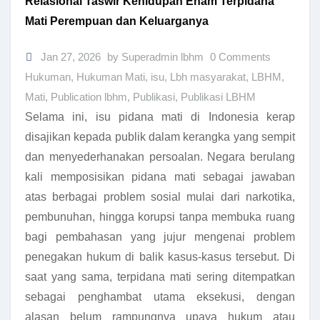
Relasional Taswir Kehidupan Enam Terpidana
Mati Perempuan dan Keluarganya
Jan 27, 2026
by Superadmin lbhm
0 Comments
Hukuman
,
Hukuman Mati
,
isu
,
Lbh masyarakat
,
LBHM
,
Mati
,
Publication lbhm
,
Publikasi
,
Publikasi LBHM
Selama ini, isu pidana mati di Indonesia kerap
disajikan kepada publik dalam kerangka yang sempit
dan menyederhanakan persoalan. Negara berulang
kali memposisikan pidana mati sebagai jawaban
atas berbagai problem sosial mulai dari narkotika,
pembunuhan, hingga korupsi tanpa membuka ruang
bagi pembahasan yang jujur mengenai problem
penegakan hukum di balik kasus-kasus tersebut. Di
saat yang sama, terpidana mati sering ditempatkan
sebagai penghambat utama eksekusi, dengan
alasan belum rampungnya upaya hukum atau