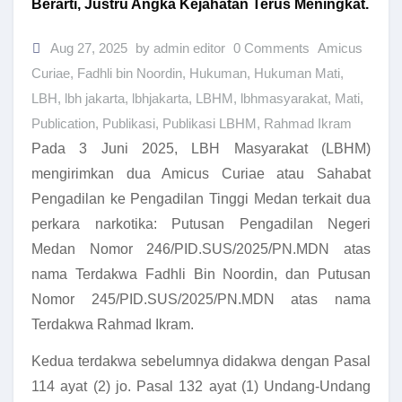
Berarti, Justru Angka Kejahatan Terus Meningkat.
Aug 27, 2025
by admin editor
0 Comments
Amicus
Curiae
,
Fadhli bin Noordin
,
Hukuman
,
Hukuman Mati
,
LBH
,
lbh jakarta
,
lbhjakarta
,
LBHM
,
lbhmasyarakat
,
Mati
,
Publication
,
Publikasi
,
Publikasi LBHM
,
Rahmad Ikram
Pada 3 Juni 2025, LBH Masyarakat (LBHM)
mengirimkan dua Amicus Curiae atau Sahabat
Pengadilan ke Pengadilan Tinggi Medan terkait dua
perkara narkotika: Putusan Pengadilan Negeri
Medan Nomor 246/PID.SUS/2025/PN.MDN atas
nama Terdakwa Fadhli Bin Noordin, dan Putusan
Nomor 245/PID.SUS/2025/PN.MDN atas nama
Terdakwa Rahmad Ikram.
Kedua terdakwa sebelumnya didakwa dengan Pasal
114 ayat (2) jo. Pasal 132 ayat (1) Undang-Undang