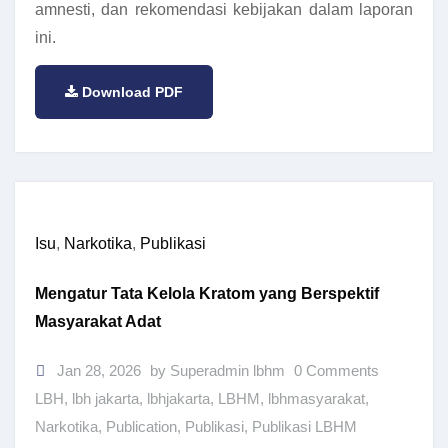
amnesti, dan rekomendasi kebijakan dalam laporan
ini.
Download PDF
Isu
,
Narkotika
,
Publikasi
Mengatur Tata Kelola Kratom yang Berspektif
Masyarakat Adat
Jan 28, 2026
by Superadmin lbhm
0 Comments
LBH
,
lbh jakarta
,
lbhjakarta
,
LBHM
,
lbhmasyarakat
,
Narkotika
,
Publication
,
Publikasi
,
Publikasi LBHM