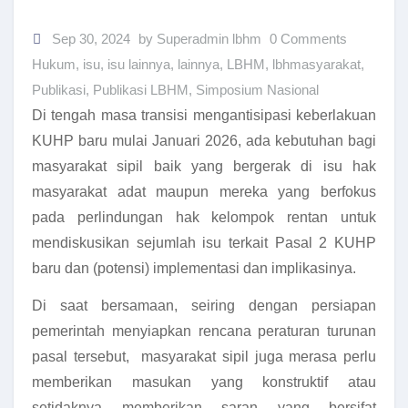
Sep 30, 2024
by Superadmin lbhm
0 Comments
Hukum
,
isu
,
isu lainnya
,
lainnya
,
LBHM
,
lbhmasyarakat
,
Publikasi
,
Publikasi LBHM
,
Simposium Nasional
Di tengah masa transisi mengantisipasi keberlakuan
KUHP baru mulai Januari 2026, ada kebutuhan bagi
masyarakat sipil baik yang bergerak di isu hak
masyarakat adat maupun mereka yang berfokus
pada perlindungan hak kelompok rentan untuk
mendiskusikan sejumlah isu terkait Pasal 2 KUHP
baru dan (potensi) implementasi dan implikasinya.
Di saat bersamaan, seiring dengan persiapan
pemerintah menyiapkan rencana peraturan turunan
pasal tersebut, masyarakat sipil juga merasa perlu
memberikan masukan yang konstruktif atau
setidaknya memberikan saran yang bersifat