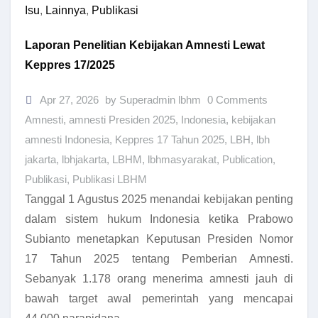
Isu
,
Lainnya
,
Publikasi
Laporan Penelitian Kebijakan Amnesti Lewat
Keppres 17/2025
Apr 27, 2026
by Superadmin lbhm
0 Comments
Amnesti
,
amnesti Presiden 2025
,
Indonesia
,
kebijakan
amnesti Indonesia
,
Keppres 17 Tahun 2025
,
LBH
,
lbh
jakarta
,
lbhjakarta
,
LBHM
,
lbhmasyarakat
,
Publication
,
Publikasi
,
Publikasi LBHM
Tanggal 1 Agustus 2025 menandai kebijakan penting
dalam sistem hukum Indonesia ketika Prabowo
Subianto menetapkan Keputusan Presiden Nomor
17 Tahun 2025 tentang Pemberian Amnesti.
Sebanyak 1.178 orang menerima amnesti jauh di
bawah target awal pemerintah yang mencapai