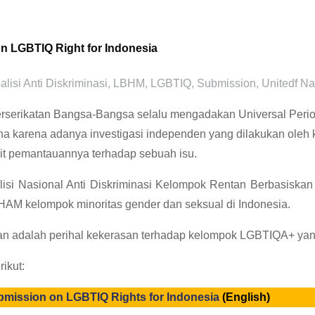
on LGBTIQ Right for Indonesia
alisi Anti Diskriminasi
,
LBHM
,
LGBTIQ
,
Submission
,
Unitedf Na
Perserikatan Bangsa-Bangsa selalu mengadakan Universal Per
sana karena adanya investigasi independen yang dilakukan ol
ait pemantauannya terhadap sebuah isu.
si Nasional Anti Diskriminasi Kelompok Rentan Berbasiskan O
AM kelompok minoritas gender dan seksual di Indonesia.
atian adalah perihal kekerasan terhadap kelompok LGBTIQA+ y
ikut:
ubmission on LGBTIQ Rights for Indonesia
(English)