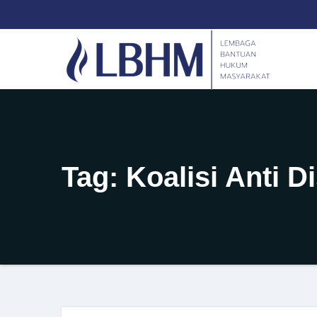
Skip
content
to
content
Tag:
Koalisi Anti D