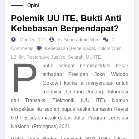
Opini
Polemik UU ITE, Bukti Anti
Kebebasan Berpendapat?
Mar 18, 2021
by Superadmin lbhm
0
Comments
Kebebasan Berpendapat
,
Kolom Opini
,
P
LBHM
,
Restorative Justice
,
Sejarah
,
UU ITE
ublik sempat berekspektasi besar
terhadap Presiden Joko Widodo
(Jokowi) ketika ia menyerukan untuk
merevisi Undang-Undang Informasi
dan Transaksi Elektronik (UU ITE). Namun
ekspektasi itu seolah pupus ketika bahasan Revisi
UU ITE tidak masuk dalam daftar Program Legislasi
Nasional (Prolegnas) 2021.