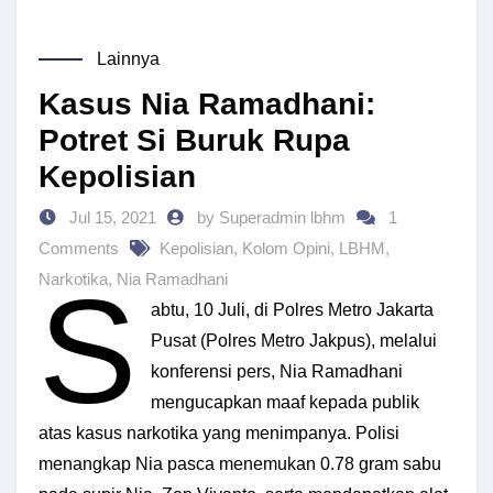
Lainnya
Kasus Nia Ramadhani:
Potret Si Buruk Rupa
Kepolisian
Jul 15, 2021
by Superadmin lbhm
1
Comments
Kepolisian
,
Kolom Opini
,
LBHM
,
S
Narkotika
,
Nia Ramadhani
abtu, 10 Juli, di Polres Metro Jakarta
Pusat (Polres Metro Jakpus), melalui
konferensi pers, Nia Ramadhani
mengucapkan maaf kepada publik
atas kasus narkotika yang menimpanya. Polisi
menangkap Nia pasca menemukan 0.78 gram sabu