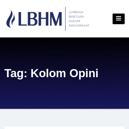
Skip
content
to
content
Tag:
Kolom Opini