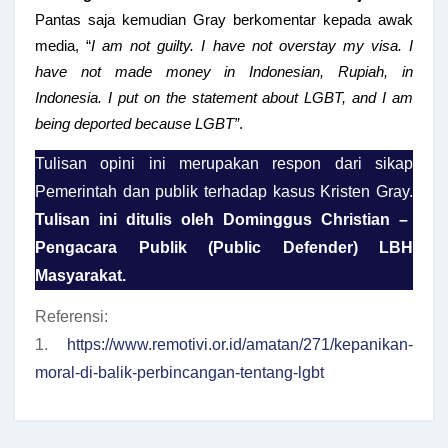
Pantas saja kemudian Gray berkomentar kepada awak
media, “
I am not guilty. I have not overstay my visa. I
have not made money in Indonesian, Rupiah, in
Indonesia. I put on the statement about LGBT, and I am
being deported because LGBT”
.
Tulisan opini ini merupakan respon dari sikap
Pemerintah dan publik terhadap kasus Kristen Gray.
Tulisan ini ditulis oleh Dominggus Christian –
Pengacara Publik (Public Defender) LBH
Masyarakat.
Referensi:
1.
https://www.remotivi.or.id/amatan/271/kepanikan-
moral-di-balik-perbincangan-tentang-lgbt