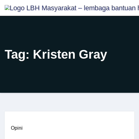
Skip
content
to
content
Tag:
Kristen Gray
Opini