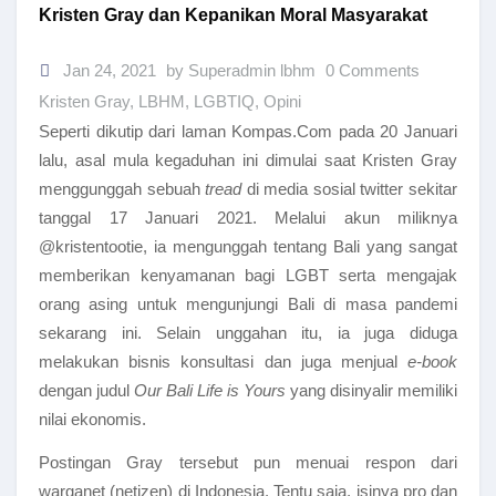
Kristen Gray dan Kepanikan Moral Masyarakat
Jan 24, 2021
by Superadmin lbhm
0 Comments
Kristen Gray
,
LBHM
,
LGBTIQ
,
Opini
Seperti dikutip dari laman Kompas.Com pada 20 Januari
lalu, asal mula kegaduhan ini dimulai saat Kristen Gray
menggunggah sebuah
tread
di media sosial twitter sekitar
tanggal 17 Januari 2021. Melalui akun miliknya
@kristentootie, ia mengunggah tentang Bali yang sangat
memberikan kenyamanan bagi LGBT serta mengajak
orang asing untuk mengunjungi Bali di masa pandemi
sekarang ini. Selain unggahan itu, ia juga diduga
melakukan bisnis konsultasi dan juga menjual
e-book
dengan judul
Our Bali Life is Yours
yang disinyalir memiliki
nilai ekonomis.
Postingan Gray tersebut pun menuai respon dari
warganet (netizen) di Indonesia. Tentu saja, isinya pro dan