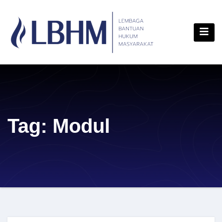
Skip
content
to
content
Tag:
Modul