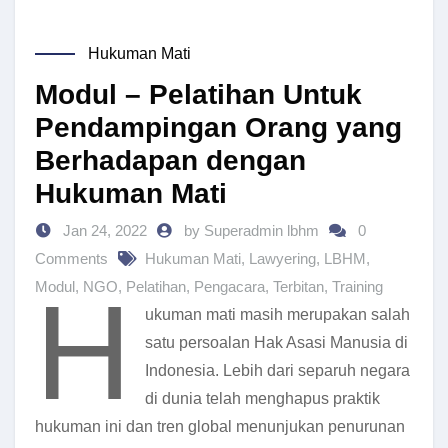
Hukuman Mati
Modul – Pelatihan Untuk
Pendampingan Orang yang
Berhadapan dengan
Hukuman Mati
Jan 24, 2022
by Superadmin lbhm
0
Comments
Hukuman Mati
,
Lawyering
,
LBHM
,
H
Modul
,
NGO
,
Pelatihan
,
Pengacara
,
Terbitan
,
Training
ukuman mati masih merupakan salah
satu persoalan Hak Asasi Manusia di
Indonesia. Lebih dari separuh negara
di dunia telah menghapus praktik
hukuman ini dan tren global menunjukan penurunan