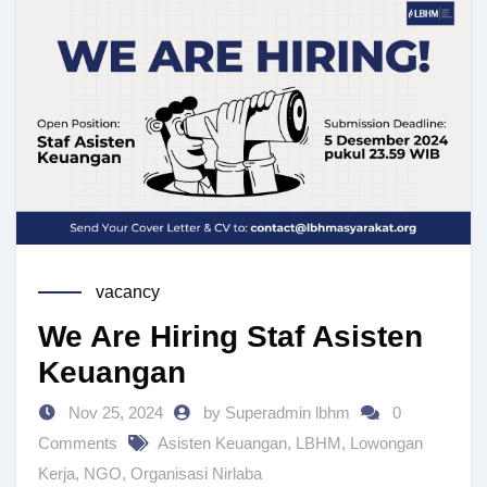
vacancy
We Are Hiring Staf Asisten
Keuangan
Nov 25, 2024
by Superadmin lbhm
0
Comments
Asisten Keuangan
,
LBHM
,
Lowongan
Kerja
,
NGO
,
Organisasi Nirlaba