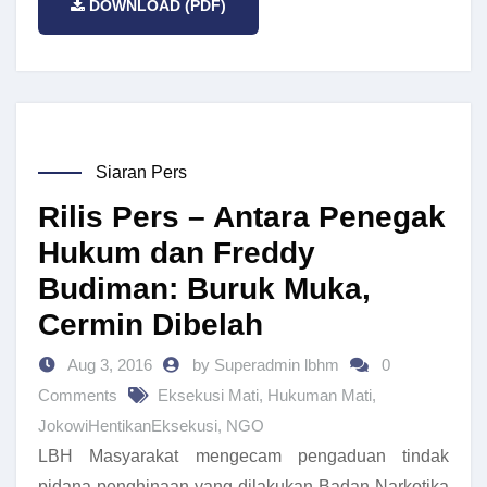
DOWNLOAD (PDF)
Siaran Pers
Rilis Pers – Antara Penegak
Hukum dan Freddy
Budiman: Buruk Muka,
Cermin Dibelah
Aug 3, 2016
by Superadmin lbhm
0
Comments
Eksekusi Mati
,
Hukuman Mati
,
JokowiHentikanEksekusi
,
NGO
LBH Masyarakat mengecam pengaduan tindak
pidana penghinaan yang dilakukan Badan Narkotika