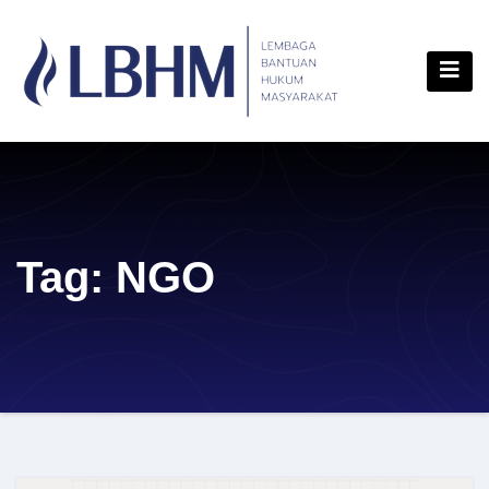
Skip
content
to
content
Tag:
NGO