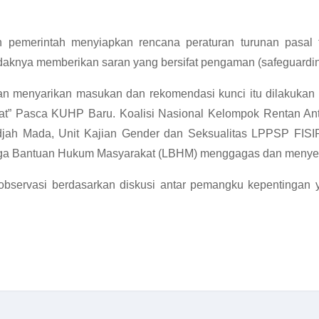
n pemerintah menyiapkan rencana peraturan turunan pasal t
idaknya memberikan saran yang bersifat pengaman (safeguardi
dan menyarikan masukan dan rekomendasi kunci itu dilakuk
” Pasca KUHP Baru. Koalisi Nasional Kelompok Rentan Anti
djah Mada, Unit Kajian Gender dan Seksualitas LPPSP FISIP
ga Bantuan Hukum Masyarakat (LBHM) menggagas dan menyel
 observasi berdasarkan diskusi antar pemangku kepentingan y