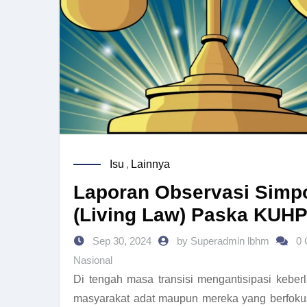
Isu
,
Lainnya
Laporan Observasi Simp
(Living Law) Paska KUHP
Sep 30, 2024
by Superadmin lbhm
0
Nasional
Di tengah masa transisi mengantisipasi keber
masyarakat adat maupun mereka yang berfokus