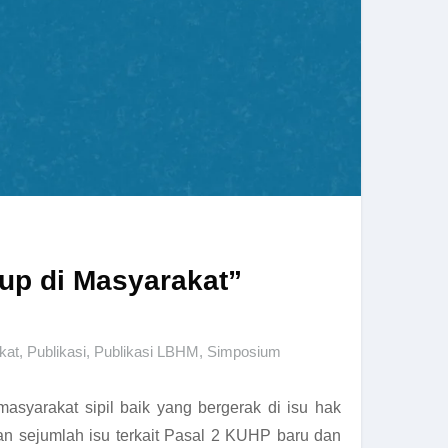
up di Masyarakat”
kat
,
Publikasi
,
Publikasi LBHM
,
Simposium
asyarakat sipil baik yang bergerak di isu hak
n sejumlah isu terkait Pasal 2 KUHP baru dan