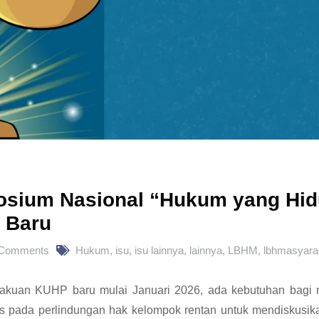
osium Nasional “Hukum yang Hid
 Baru
 Comments
Hukum
,
isu
,
isu lainnya
,
lainnya
,
LBHM
,
lbhmasyara
lakuan KUHP baru mulai Januari 2026, ada kebutuhan bagi m
 pada perlindungan hak kelompok rentan untuk mendiskusika