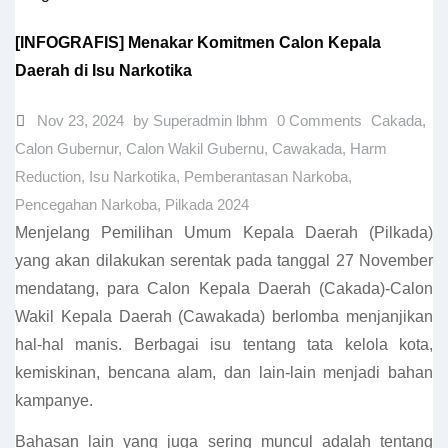
[INFOGRAFIS] Menakar Komitmen Calon Kepala
Daerah di Isu Narkotika
Nov 23, 2024
by Superadmin lbhm
0 Comments
Cakada
,
Calon Gubernur
,
Calon Wakil Gubernu
,
Cawakada
,
Harm
Reduction
,
Isu Narkotika
,
Pemberantasan Narkoba
,
Pencegahan Narkoba
,
Pilkada 2024
Menjelang Pemilihan Umum Kepala Daerah (Pilkada)
yang akan dilakukan serentak pada tanggal 27 November
mendatang, para Calon Kepala Daerah (Cakada)-Calon
Wakil Kepala Daerah (Cawakada) berlomba menjanjikan
hal-hal manis. Berbagai isu tentang tata kelola kota,
kemiskinan, bencana alam, dan lain-lain menjadi bahan
kampanye.
Bahasan lain yang juga sering muncul adalah tentang