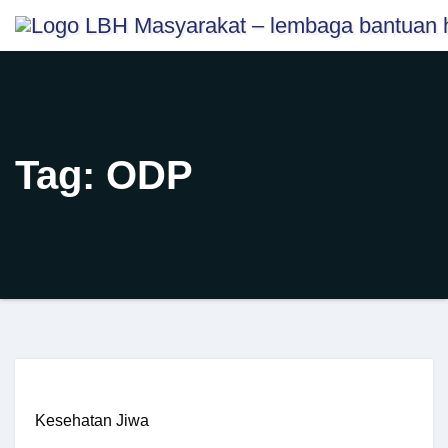
Skip
content
to
content
Tag:
ODP
Kesehatan Jiwa