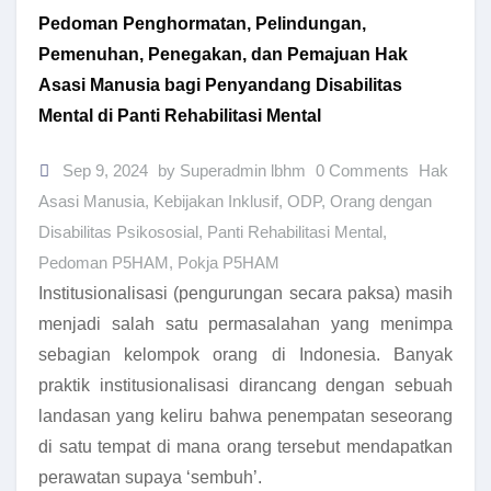
Pedoman Penghormatan, Pelindungan,
Pemenuhan, Penegakan, dan Pemajuan Hak
Asasi Manusia bagi Penyandang Disabilitas
Mental di Panti Rehabilitasi Mental
Sep 9, 2024
by Superadmin lbhm
0 Comments
Hak
Asasi Manusia
,
Kebijakan Inklusif
,
ODP
,
Orang dengan
Disabilitas Psikososial
,
Panti Rehabilitasi Mental
,
Pedoman P5HAM
,
Pokja P5HAM
Institusionalisasi (pengurungan secara paksa) masih
menjadi salah satu permasalahan yang menimpa
sebagian kelompok orang di Indonesia. Banyak
praktik institusionalisasi dirancang dengan sebuah
landasan yang keliru bahwa penempatan seseorang
di satu tempat di mana orang tersebut mendapatkan
perawatan supaya ‘sembuh’.