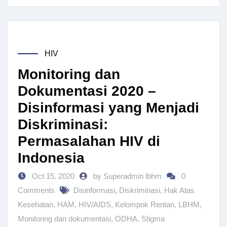
HIV
Monitoring dan
Dokumentasi 2020 –
Disinformasi yang Menjadi
Diskriminasi:
Permasalahan HIV di
Indonesia
Oct 15, 2020
by Superadmin lbhm
0
Comments
Disinformasi
,
Diskriminasi
,
Hak Atas
Kesehatan
,
HAM
,
HIV/AIDS
,
Kelompok Rentan
,
LBHM
,
Monitoring dan dokumentasi
,
ODHA
,
Stigma