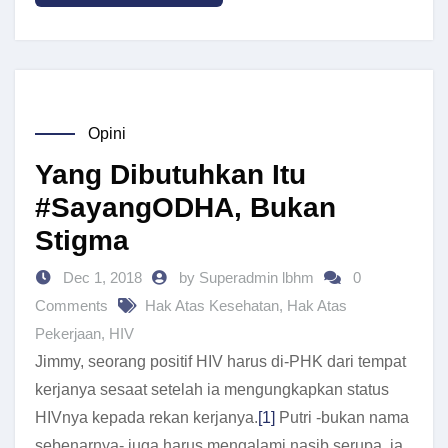
Opini
Yang Dibutuhkan Itu
#SayangODHA, Bukan
Stigma
Dec 1, 2018
by Superadmin lbhm
0
Comments
Hak Atas Kesehatan
,
Hak Atas
Pekerjaan
,
HIV
Jimmy, seorang positif HIV harus di-PHK dari tempat
kerjanya sesaat setelah ia mengungkapkan status
HIVnya kepada rekan kerjanya.
[1]
Putri -bukan nama
sebenarnya- juga harus mengalami nasib serupa, ia