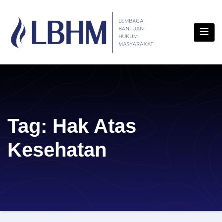
Skip
content
to
content
Tag:
Hak Atas
Kesehatan