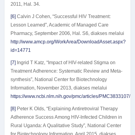
2011, Hal. 34.
[6]
Calvin J Cohen, “Successful HIV Treatment:
Lesson Learned”, Academic of Managed Care
Pharmacy, September 2006, Hal. S6, diakses melalui
http://www.amcp.org/WorkArea/DownloadAsset.aspx?
id=14771
[7]
Ingrid T Katz, “Impact of HIV-related Stigma on
Treatment Adherence: Systematic Review and Meta-
synthesis”, National Center for Biotechnology
Information, November 2013, diakses melalui
https://www.ncbi.nlm.nih.gov/pmc/articles/PMC3833107/
[8]
Peter K Olds, “Explaining Antiretroviral Therapy
Adherence Success Among HIV-Infected Children in
Rural Uganda: A Qualitative Study”, National Center
for Biotechnology Information, April 2015, diakses