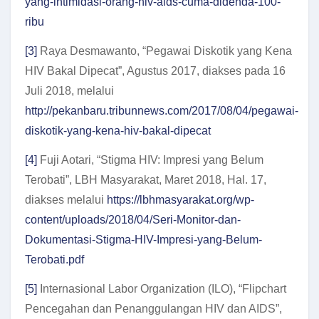
yang-intimidasi-orang-hiv-aids-cuma-didenda-100-
ribu
[3]
Raya Desmawanto, “Pegawai Diskotik yang Kena
HIV Bakal Dipecat”, Agustus 2017, diakses pada 16
Juli 2018, melalui
http://pekanbaru.tribunnews.com/2017/08/04/pegawai-
diskotik-yang-kena-hiv-bakal-dipecat
[4]
Fuji Aotari, “Stigma HIV: Impresi yang Belum
Terobati”, LBH Masyarakat, Maret 2018, Hal. 17,
diakses melalui
https://lbhmasyarakat.org/wp-
content/uploads/2018/04/Seri-Monitor-dan-
Dokumentasi-Stigma-HIV-Impresi-yang-Belum-
Terobati.pdf
[5]
Internasional Labor Organization (ILO), “Flipchart
Pencegahan dan Penanggulangan HIV dan AIDS”,