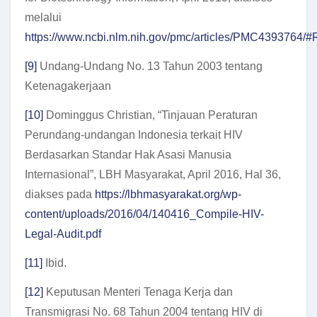
melalui
https://www.ncbi.nlm.nih.gov/pmc/articles/PMC4393764/
[9]
Undang-Undang No. 13 Tahun 2003 tentang
Ketenagakerjaan
[10]
Dominggus Christian, “Tinjauan Peraturan
Perundang-undangan Indonesia terkait HIV
Berdasarkan Standar Hak Asasi Manusia
Internasional”, LBH Masyarakat, April 2016, Hal 36,
diakses pada
https://lbhmasyarakat.org/wp-
content/uploads/2016/04/140416_Compile-HIV-
Legal-Audit.pdf
[11]
Ibid.
[12]
Keputusan Menteri Tenaga Kerja dan
Transmigrasi No. 68 Tahun 2004 tentang HIV di