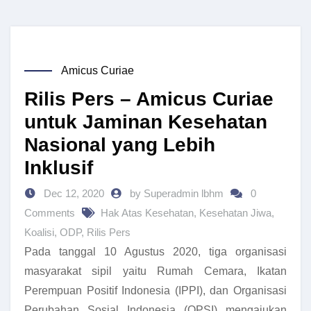
Amicus Curiae
Rilis Pers – Amicus Curiae
untuk Jaminan Kesehatan
Nasional yang Lebih
Inklusif
Dec 12, 2020
by Superadmin lbhm
0
Comments
Hak Atas Kesehatan
,
Kesehatan Jiwa
,
Koalisi
,
ODP
,
Rilis Pers
Pada tanggal 10 Agustus 2020, tiga organisasi
masyarakat sipil yaitu Rumah Cemara, Ikatan
Perempuan Positif Indonesia (IPPI), dan Organisasi
Perubahan Sosial Indonesia (OPSI) mengajukan