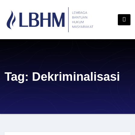
Skip
content
to
content
Tag:
Dekriminalisasi