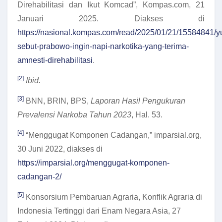
Direhabilitasi dan Ikut Komcad”, Kompas.com, 21
Januari 2025. Diakses di
https://nasional.kompas.com/read/2025/01/21/15584841/yu
sebut-prabowo-ingin-napi-narkotika-yang-terima-
amnesti-direhabilitasi
.
[2]
Ibid.
[3]
BNN, BRIN, BPS,
Laporan Hasil Pengukuran
Prevalensi Narkoba Tahun 2023
, Hal. 53.
[4]
“Menggugat Komponen Cadangan,” imparsial.org,
30 Juni 2022, diakses di
https://imparsial.org/menggugat-komponen-
cadangan-2/
[5]
Konsorsium Pembaruan Agraria, Konflik Agraria di
Indonesia Tertinggi dari Enam Negara Asia, 27