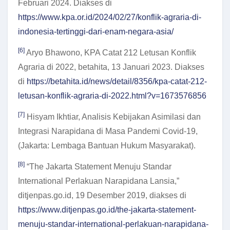
Februari 2024. Diakses di
https://www.kpa.or.id/2024/02/27/konflik-agraria-di-
indonesia-tertinggi-dari-enam-negara-asia/
[6]
Aryo Bhawono, KPA Catat 212 Letusan Konflik
Agraria di 2022, betahita, 13 Januari 2023. Diakses
di
https://betahita.id/news/detail/8356/kpa-catat-212-
letusan-konflik-agraria-di-2022.html?v=1673576856
[7]
Hisyam Ikhtiar, Analisis Kebijakan Asimilasi dan
Integrasi Narapidana di Masa Pandemi Covid-19,
(Jakarta: Lembaga Bantuan Hukum Masyarakat).
[8]
“The Jakarta Statement Menuju Standar
International Perlakuan Narapidana Lansia,”
ditjenpas.go.id, 19 Desember 2019, diakses di
https://www.ditjenpas.go.id/the-jakarta-statement-
menuju-standar-international-perlakuan-narapidana-