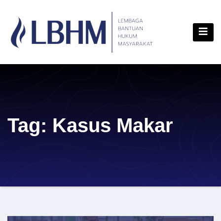
Skip
content
to
content
Tag:
Kasus Makar