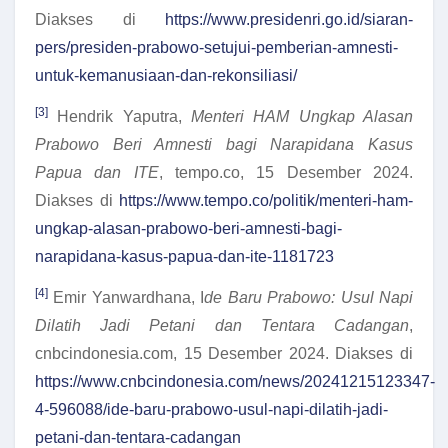
Diakses di
https://www.presidenri.go.id/siaran-
pers/presiden-prabowo-setujui-pemberian-amnesti-
untuk-kemanusiaan-dan-rekonsiliasi/
[3]
Hendrik Yaputra,
Menteri HAM Ungkap Alasan
Prabowo Beri Amnesti bagi Narapidana Kasus
Papua dan ITE
, tempo.co, 15 Desember 2024.
Diakses di
https://www.tempo.co/politik/menteri-ham-
ungkap-alasan-prabowo-beri-amnesti-bagi-
narapidana-kasus-papua-dan-ite-1181723
[4]
Emir Yanwardhana, I
de Baru Prabowo: Usul Napi
Dilatih Jadi Petani dan Tentara Cadangan
,
cnbcindonesia.com, 15 Desember 2024. Diakses di
https://www.cnbcindonesia.com/news/20241215123347-
4-596088/ide-baru-prabowo-usul-napi-dilatih-jadi-
petani-dan-tentara-cadangan