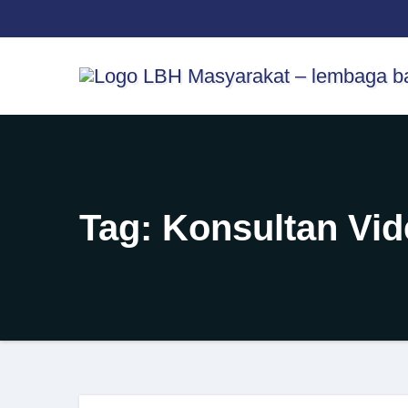
Skip
content
to
content
Tag:
Konsultan Vid