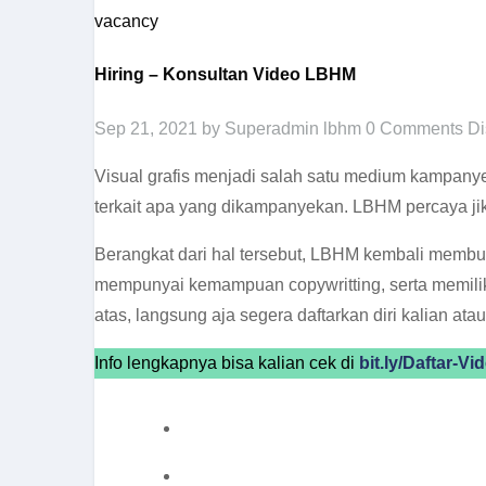
vacancy
Hiring – Konsultan Video LBHM
Sep 21, 2021
by Superadmin lbhm
0 Comments
Di
Visual grafis menjadi salah satu medium kampany
terkait apa yang dikampanyekan. LBHM percaya ji
Berangkat dari hal tersebut, LBHM kembali membu
mempunyai kemampuan copywritting, serta memiliki
atas, langsung aja segera daftarkan diri kalian at
Info lengkapnya bisa kalian cek di
bit.ly/Daftar-V