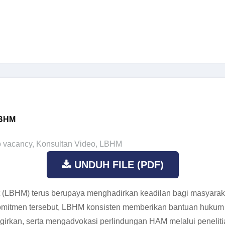
LBHM
b vacancy
,
Konsultan Video
,
LBHM
UNDUH FILE (PDF)
LBHM) terus berupaya menghadirkan keadilan bagi masyaraka
omitmen tersebut, LBHM konsisten memberikan bantuan huku
kan, serta mengadvokasi perlindungan HAM melalui penelitian, 