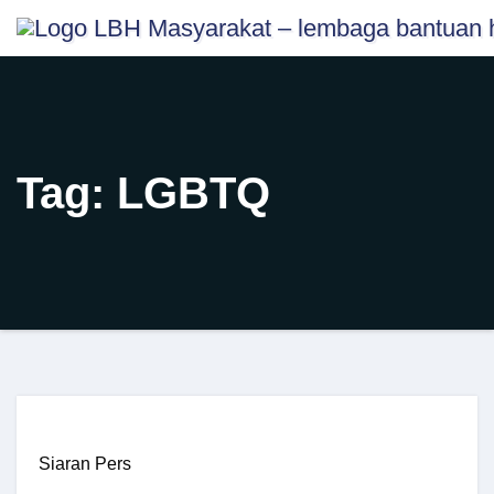
Skip
content
to
content
Tag:
LGBTQ
Siaran Pers