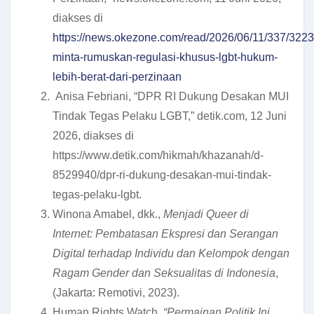
diakses di
https://news.okezone.com/read/2026/06/11/337/322
minta-rumuskan-regulasi-khusus-lgbt-hukum-
lebih-berat-dari-perzinaan
Anisa Febriani, “DPR RI Dukung Desakan MUI
Tindak Tegas Pelaku LGBT,” detik.com, 12 Juni
2026, diakses di
https://www.detik.com/hikmah/khazanah/d-
8529940/dpr-ri-dukung-desakan-mui-tindak-
tegas-pelaku-lgbt.
Winona Amabel, dkk.,
Menjadi Queer di
Internet: Pembatasan Ekspresi dan Serangan
Digital terhadap Individu dan Kelompok dengan
Ragam Gender dan Seksualitas di Indonesia
,
(Jakarta: Remotivi, 2023).
Human Rights Watch,
“Permainan Politik Ini