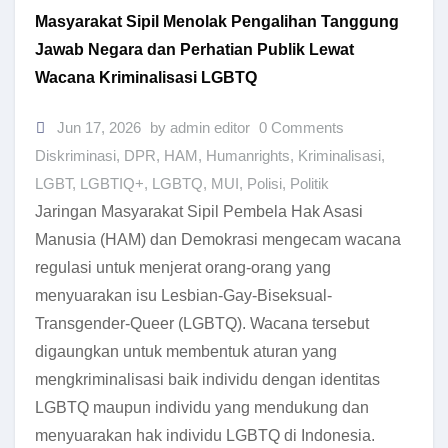
Masyarakat Sipil Menolak Pengalihan Tanggung
Jawab Negara dan Perhatian Publik Lewat
Wacana Kriminalisasi LGBTQ
Jun 17, 2026
by admin editor
0 Comments
Diskriminasi
,
DPR
,
HAM
,
Humanrights
,
Kriminalisasi
,
LGBT
,
LGBTIQ+
,
LGBTQ
,
MUI
,
Polisi
,
Politik
Jaringan Masyarakat Sipil Pembela Hak Asasi
Manusia (HAM) dan Demokrasi mengecam wacana
regulasi untuk menjerat orang-orang yang
menyuarakan isu Lesbian-Gay-Biseksual-
Transgender-Queer (LGBTQ). Wacana tersebut
digaungkan untuk membentuk aturan yang
mengkriminalisasi baik individu dengan identitas
LGBTQ maupun individu yang mendukung dan
menyuarakan hak individu LGBTQ di Indonesia.