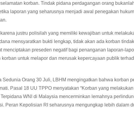
selamatan korban. Tindak pidana perdagangan orang bukanlah
etika laporan yang seharusnya menjadi awal penegakan hukum 
lan.
 karena justru polisilah yang memiliki kewajiban untuk melaku
pidana mensyaratkan bukti lengkap, tidak akan ada korban tind
rut menciptakan preseden negatif bagi penanganan laporan-lap
n korban untuk melapor dan merusak kepercayaan publik terha
a Sedunia
Orang 30 Juli, LBHM mengingatkan bahwa korban pe
a mati. Pasal 18 UU TPPO menyatakan “Korban yang melakukan 
s Terpidana WNI di Malaysia mencerminkan lemahnya perlindun
asi. Peran Kepolisian RI seharusnya mengungkap lebih dalam 