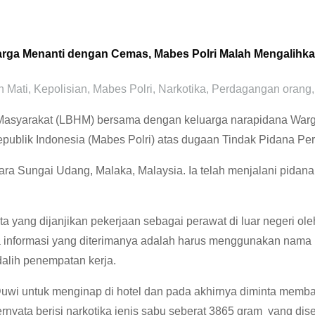
arga Menanti dengan Cemas, Mabes Polri Malah Mengalihk
 Mati
,
Kepolisian
,
Mabes Polri
,
Narkotika
,
Perdagangan orang
Masyarakat (LBHM) bersama dengan keluarga narapidana Warg
Republik Indonesia (Mabes Polri) atas dugaan Tindak Pidana P
ra Sungai Udang, Malaka, Malaysia. Ia telah menjalani pidana pe
a yang dijanjikan pekerjaan sebagai perawat di luar negeri o
na informasi yang diterimanya adalah harus menggunakan nama b
alih penempatan kerja.
 Duwi untuk menginap di hotel dan pada akhirnya diminta mem
ernyata berisi narkotika jenis sabu seberat 3865 gram yang di