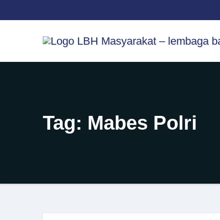
Skip
content
to
content
Tag:
Mabes Polri