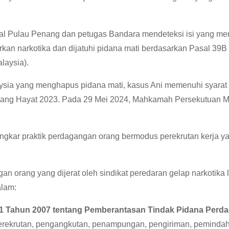
onal Pulau Penang dan petugas Bandara mendeteksi isi yang me
an narkotika dan dijatuhi pidana mati berdasarkan Pasal 39B 
laysia).
sia yang menghapus pidana mati, kasus Ani memenuhi syarat 
ng Hayat 2023. Pada 29 Mei 2024, Mahkamah Persekutuan M
kar praktik perdagangan orang bermodus perekrutan kerja yan
 orang yang dijerat oleh sindikat peredaran gelap narkotika 
alam:
1 Tahun 2007 tentang Pemberantasan Tindak Pidana Perd
erekrutan, pengangkutan, penampungan, pengiriman, peminda