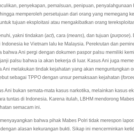
culikan, penyekapan, pemalsuan, penipuan, penyalahgunaan ke
hingga memperoleh persetujuan dari orang yang memegang kenda
ntuk tujuan eksploitasi atau mengakibatkan orang tereksploitas
uhi, yakni tindakan (
act
), cara (
means
), dan tujuan (
purpose
).
 Indonesia ke Vietnam lalu ke Malaysia. Perekrutan dan pemi
ta bahwa Ani pergi dengan dokumen paspor palsu memiliki kem
anji palsu bahwa ia akan bekerja di luar. Kasus Ani juga meme
sa Ani melakukan tindak kejahatan yang akan menguntungkan or
sebut sebagai TPPO dengan unsur pemaksaan kejahatan (
force
i bukan semata-mata kasus narkotika, melainkan kasus ekspl
a tuntas di Indonesia. Karena itulah, LBHM mendorong Mabes Po
hatan semacam ini.
at menyayangkan bahwa pihak Mabes Polri tidak merespon lapo
ngan alasan kekurangan bukti. Sikap ini mencerminkan ketidak