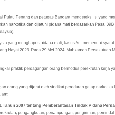
onal Pulau Penang dan petugas Bandara mendeteksi isi yang me
an narkotika dan dijatuhi pidana mati berdasarkan Pasal 39B 
laysia).
sia yang menghapus pidana mati, kasus Ani memenuhi syarat 
ng Hayat 2023. Pada 29 Mei 2024, Mahkamah Persekutuan M
kar praktik perdagangan orang bermodus perekrutan kerja yan
 orang yang dijerat oleh sindikat peredaran gelap narkotika 
alam:
1 Tahun 2007 tentang Pemberantasan Tindak Pidana Perd
erekrutan, pengangkutan, penampungan, pengiriman, peminda