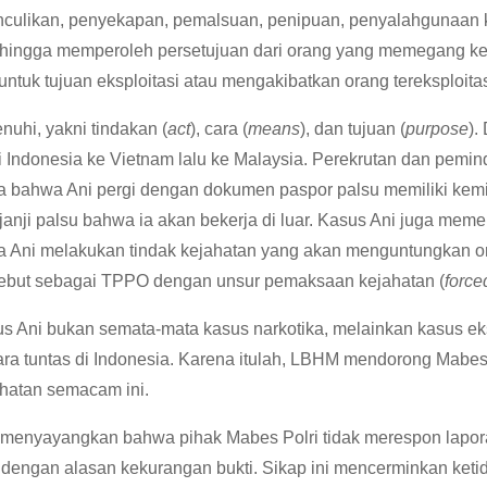
culikan, penyekapan, pemalsuan, penipuan, penyalahgunaan ke
hingga memperoleh persetujuan dari orang yang memegang kenda
ntuk tujuan eksploitasi atau mengakibatkan orang tereksploitas
uhi, yakni tindakan (
act
), cara (
means
), dan tujuan (
purpose
).
 Indonesia ke Vietnam lalu ke Malaysia. Perekrutan dan pemi
ta bahwa Ani pergi dengan dokumen paspor palsu memiliki kem
anji palsu bahwa ia akan bekerja di luar. Kasus Ani juga meme
sa Ani melakukan tindak kejahatan yang akan menguntungkan or
sebut sebagai TPPO dengan unsur pemaksaan kejahatan (
force
i bukan semata-mata kasus narkotika, melainkan kasus ekspl
a tuntas di Indonesia. Karena itulah, LBHM mendorong Mabes Po
hatan semacam ini.
at menyayangkan bahwa pihak Mabes Polri tidak merespon lapo
ngan alasan kekurangan bukti. Sikap ini mencerminkan ketidak