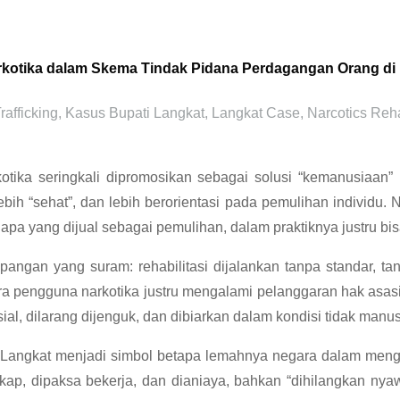
Narkotika dalam Skema Tindak Pidana Perdagangan Orang di
afficking
,
Kasus Bupati Langkat
,
Langkat Case
,
Narcotics Reha
rkotika seringkali dipromosikan sebagai solusi “kemanusiaan
lebih “sehat”, dan lebih berorientasi pada pemulihan individu
l: apa yang dijual sebagai pemulihan, dalam praktiknya justru 
apangan yang suram: rehabilitasi dijalankan tanpa standar, 
para pengguna narkotika justru mengalami pelanggaran hak asa
ial, dilarang dijenguk, dan dibiarkan dalam kondisi tidak manus
angkat menjadi simbol betapa lemahnya negara dalam mengontrol
kap, dipaksa bekerja, dan dianiaya, bahkan “dihilangkan nya