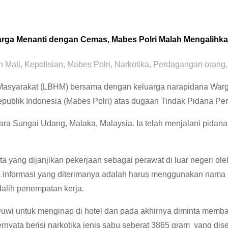
arga Menanti dengan Cemas, Mabes Polri Malah Mengalihk
 Mati
,
Kepolisian
,
Mabes Polri
,
Narkotika
,
Perdagangan orang
Masyarakat (LBHM) bersama dengan keluarga narapidana Warg
Republik Indonesia (Mabes Polri) atas dugaan Tindak Pidana P
ra Sungai Udang, Malaka, Malaysia. Ia telah menjalani pidana pe
a yang dijanjikan pekerjaan sebagai perawat di luar negeri o
na informasi yang diterimanya adalah harus menggunakan nama b
alih penempatan kerja.
 Duwi untuk menginap di hotel dan pada akhirnya diminta mem
ernyata berisi narkotika jenis sabu seberat 3865 gram yang di