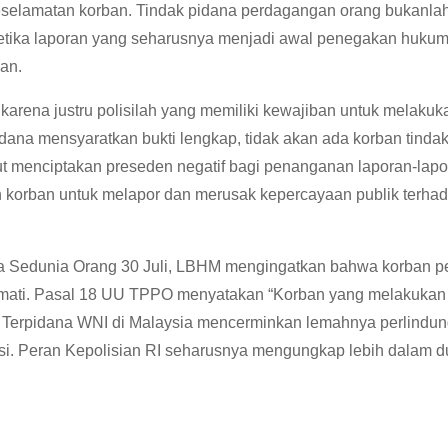
selamatan korban. Tindak pidana perdagangan orang bukanlah
etika laporan yang seharusnya menjadi awal penegakan hukum 
lan.
 karena justru polisilah yang memiliki kewajiban untuk melaku
pidana mensyaratkan bukti lengkap, tidak akan ada korban tind
rut menciptakan preseden negatif bagi penanganan laporan-lap
n korban untuk melapor dan merusak kepercayaan publik terha
a Sedunia
Orang 30 Juli, LBHM mengingatkan bahwa korban pe
a mati. Pasal 18 UU TPPO menyatakan “Korban yang melakukan 
s Terpidana WNI di Malaysia mencerminkan lemahnya perlindun
asi. Peran Kepolisian RI seharusnya mengungkap lebih dalam 