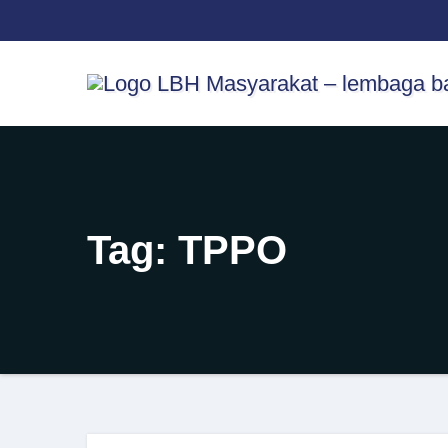
Skip
content
to
content
Tag:
TPPO