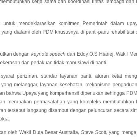
butuhkan kerja sama dan koordinasi lintas lembaga dan kem
aitu untuk mendeklarasikan komitmen Pemerintah dalam
g dialami oleh PDM khususnya di panti-panti rehabilitasi 
njutkan dengan
keynote speech
dari Eddy O.S Hiariej, Wakil 
ekerasan dan perlakuan tidak manusiawi di panti.
 syarat perizinan, standar layanan panti, aturan ketat men
i yang melanggar, layanan kesehatan, mekanisme pengaduan,
ikan bahwa Upaya yang komperhensif diperlukan sehingga PDM
t dan merupakan permasalahan yang kompleks membutuhkan k
ran tersebut langsung disambut dengan peluncuran secara s
okja.
kan oleh Wakil Duta Besar Australia, Steve Scott, yang meng