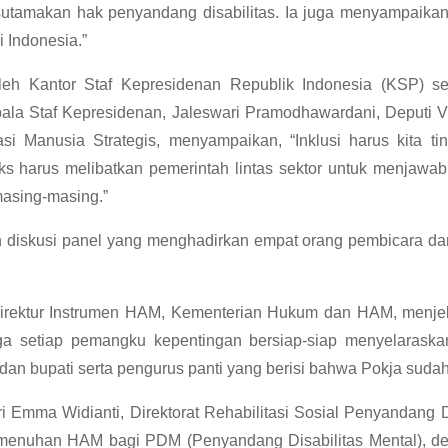
amakan hak penyandang disabilitas. Ia juga menyampaikan, “
 Indonesia.”
leh Kantor Staf Kepresidenan Republik Indonesia (KSP) s
ala Staf Kepresidenan, Jaleswari Pramodhawardani, Deputi V 
Manusia Strategis, menyampaikan, “Inklusi harus kita tin
eks harus melibatkan pemerintah lintas sektor untuk menjaw
masing-masing.”
h diskusi panel yang menghadirkan empat orang pembicara d
Direktur Instrumen HAM, Kementerian Hukum dan HAM, menje
a setiap pemangku kepentingan bersiap-siap menyelaraskan 
dan bupati serta pengurus panti yang berisi bahwa Pokja sudah
i Emma Widianti, Direktorat Rehabilitasi Sosial Penyandang D
nuhan HAM bagi PDM (Penyandang Disabilitas Mental), deng