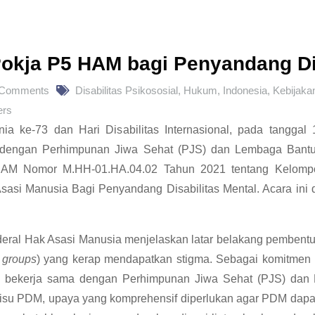
Pokja P5 HAM bagi Penyandang Di
 Comments
Disabilitas Psikososial
,
Hukum
,
Indonesia
,
Kebijaka
ers
 ke-73 dan Hari Disabilitas Internasional, pada tanggal
dengan Perhimpunan Jiwa Sehat (PJS) dan Lembaga Bant
AM Nomor M.HH-01.HA.04.02 Tahun 2021 tentang Kelompok
i Manusia Bagi Penyandang Disabilitas Mental. Acara ini d
nderal Hak Asasi Manusia menjelaskan latar belakang pemb
 groups
) yang kerap mendapatkan stigma. Sebagai komitmen
 bekerja sama dengan Perhimpunan Jiwa Sehat (PJS) dan
s isu PDM, upaya yang komprehensif diperlukan agar PDM dapat 