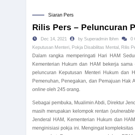
Siaran Pers
Rilis Pers – Peluncuran 
Dec 14, 2021
by Superadmin lbhm
0
Keputusan Menteri
,
Pokja Disabilitas Mental
,
Rilis P
Dalam rangka memperingati Hari HAM Sedunia
Kementerian Hukum dan HAM bekerja sama 
peluncuran Keputusan Menteri Hukum dan H
Pemenuhan, Penegakan, dan Pemajuan Hak Asas
online
oleh 245 orang.
Sebagai pembuka, Mualimin Abdi, Direktur Je
masih merupakan kelompok rentan (
vulnerable
Jenderal HAM, Kementerian Hukum dan HAM
menginisiasi pokja ini. Mengingat kompleksita