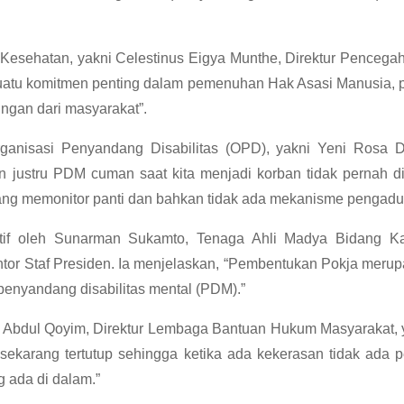
 Kesehatan, yakni Celestinus Eigya Munthe, Direktur Pence
atu komitmen penting dalam pemenuhan Hak Asasi Manusia, per
gan dari masyarakat”.
Organisasi Penyandang Disabilitas (OPD), yakni Yeni Rosa 
 justru PDM cuman saat kita menjadi korban tidak pernah d
a yang memonitor panti dan bahkan tidak ada mekanisme pengadu
tif oleh Sunarman Sukamto, Tenaga Ahli Madya Bidang Kaj
or Staf Presiden. Ia menjelaskan, “Pembentukan Pokja merupak
enyandang disabilitas mental (PDM).”
f Abdul Qoyim, Direktur Lembaga Bantuan Hukum Masyarakat, 
 sekarang tertutup sehingga ketika ada kekerasan tidak ada p
 ada di dalam.”