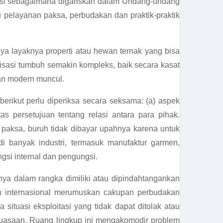
oitasi sebagaimana digariskan dalam Undang-undang
pelayanan paksa, perbudakan dan praktik-praktik
ya layaknya properti atau hewan ternak yang bisa
isasi tumbuh semakin kompleks, baik secara kasat
kan modern muncul.
erikut perlu diperiksa secara seksama: (a) aspek
s persetujuan tentang relasi antara para pihak.
paksa, buruh tidak dibayar upahnya karena untuk
i banyak industri, termasuk manufaktur garmen,
gsi internal dan pengungsi.
ya dalam rangka dimiliki atau dipindahtangankan
an internasional merumuskan cakupan perbudakan
tuasi eksploitasi yang tidak dapat ditolak atau
uasaan. Ruang lingkup ini mengakomodir problem