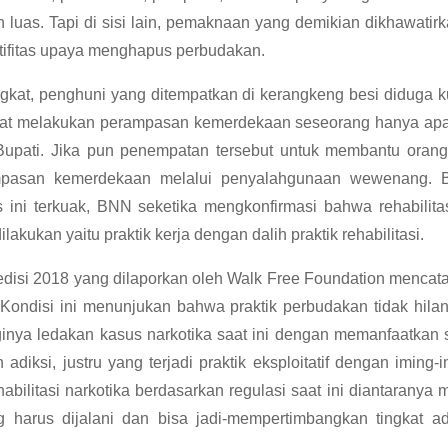
luas. Tapi di sisi lain, pemaknaan yang demikian dikhawatirk
ktifitas upaya menghapus perbudakan.
kat, penghuni yang ditempatkan di kerangkeng besi diduga ku
pat melakukan perampasan kemerdekaan seseorang hanya apar
upati. Jika pun penempatan tersebut untuk membantu orang
pasan kemerdekaan melalui penyalahgunaan wewenang. Bah
ni terkuak, BNN seketika mengkonfirmasi bahwa rehabilitasi 
kan yaitu praktik kerja dengan dalih praktik rehabilitasi.
 edisi 2018 yang dilaporkan oleh Walk Free Foundation mencat
ndisi ini menunjukan bahwa praktik perbudakan tidak hilang
gginya ledakan kasus narkotika saat ini dengan memanfaatkan s
 adiksi, justru yang terjadi praktik eksploitatif dengan iming-
habilitasi narkotika berdasarkan regulasi saat ini diantarany
harus dijalani dan bisa jadi-mempertimbangkan tingkat adi