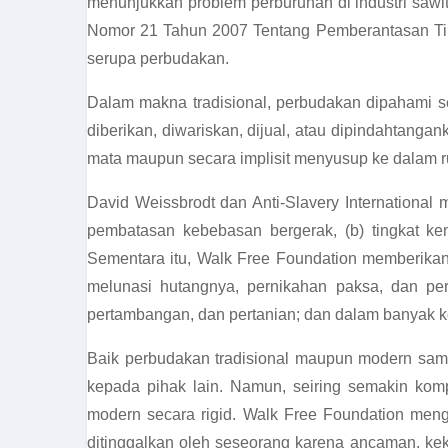
menunjukkan problem perburuhan di industri sawit
Nomor 21 Tahun 2007 Tentang Pemberantasan Tind
serupa perbudakan.
Dalam makna tradisional, perbudakan dipahami se
diberikan, diwariskan, dijual, atau dipindahtan
mata maupun secara implisit menyusup ke dalam ru
David Weissbrodt dan Anti-Slavery International
pembatasan kebebasan bergerak, (b) tingkat ken
Sementara itu, Walk Free Foundation memberikan
melunasi hutangnya, pernikahan paksa, dan per
pertambangan, dan pertanian; dan dalam banyak ko
Baik perbudakan tradisional maupun modern sama
kepada pihak lain. Namun, seiring semakin kom
modern secara rigid. Walk Free Foundation meng
ditinggalkan oleh seseorang karena ancaman, k