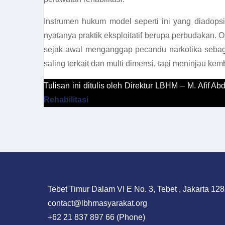
Instrumen hukum model seperti ini yang diadopsi
nyatanya praktik eksploitatif berupa perbudakan. 
sejak awal menganggap pecandu narkotika sebagai
saling terkait dan multi dimensi, tapi meninjau ke
Tulisan ini ditulis oleh Direktur LBHM – M. Afif 
Rehabilitasi
Tebet Timur Dalam VI E No. 3, Tebet , Jakarta 128
contact@lbhmasyarakat.org
+62 21 837 897 66 (Phone)