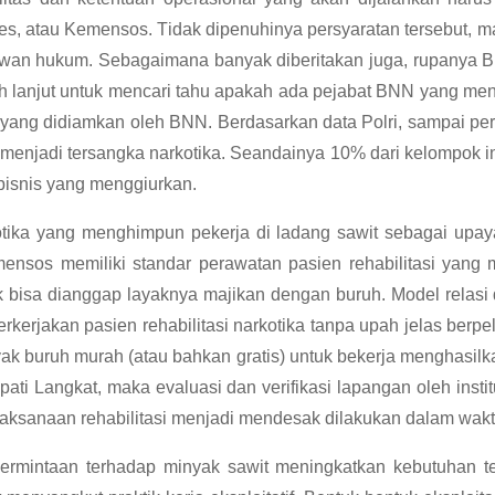
kes, atau Kemensos. Tidak dipenuhinya persyaratan tersebut, ma
wan hukum. Sebagaimana banyak diberitakan juga, rupanya B
h lanjut untuk mencari tahu apakah ada pejabat BNN yang mend
nya yang didiamkan oleh BNN. Berdasarkan data Polri, sampai per
enjadi tersangka narkotika. Seandainya 10% dari kelompok ini 
 bisnis yang menggiurkan.
arkotika yang menghimpun pekerja di ladang sawit sebagai u
sos memiliki standar perawatan pasien rehabilitasi yang m
idak bisa dianggap layaknya majikan dengan buruh. Model relas
rkerjakan pasien rehabilitasi narkotika tanpa upah jelas berp
nyak buruh murah (atau bahkan gratis) untuk bekerja menghasi
pati Langkat, maka evaluasi dan verifikasi lapangan oleh instit
laksanaan rehabilitasi menjadi mendesak dilakukan dalam wakt
 permintaan terhadap minyak sawit meningkatkan kebutuhan 