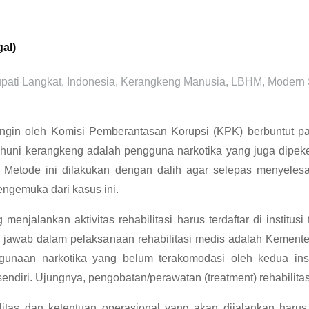
al)
pati Langkat
,
Indonesia
,
Kerangkeng Manusia
,
LBHM
,
Modern 
angin oleh Komisi Pemberantasan Korupsi (KPK) berbuntut p
penghuni kerangkeng adalah pengguna narkotika yang juga dipek
Metode ini dilakukan dengan dalih agar selepas menyelesaik
engemuka dari kasus ini.
enjalankan aktivitas rehabilitasi harus terdaftar di institusi
ng jawab dalam pelaksanaan rehabilitasi medis adalah Kemente
unaan narkotika yang belum terakomodasi oleh kedua inst
endiri. Ujungnya, pengobatan/perawatan (treatment) rehabilita
alitas dan ketentuan operasional yang akan dijalankan harus