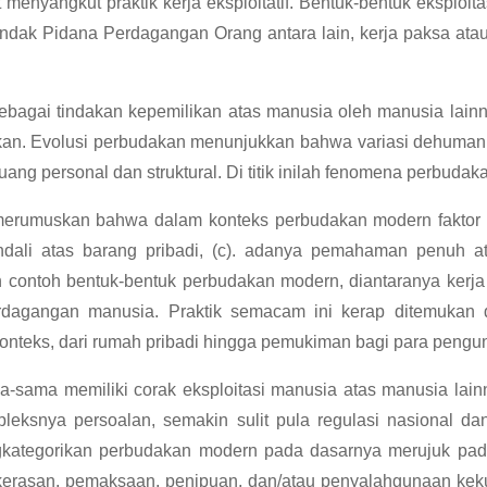
 menyangkut praktik kerja eksploitatif. Bentuk-bentuk ekspl
ak Pidana Perdagangan Orang antara lain, kerja paksa atau 
bagai tindakan kepemilikan atas manusia oleh manusia lainn
gankan. Evolusi perbudakan menunjukkan bahwa variasi dehuman
ang personal dan struktural. Di titik inilah fenomena perbuda
 merumuskan bahwa dalam konteks perbudakan modern faktor b
dali atas barang pribadi, (c). adanya pemahaman penuh ata
 contoh bentuk-bentuk perbudakan modern, diantaranya kerja 
dagangan manusia. Praktik semacam ini kerap ditemukan d
nteks, dari rumah pribadi hingga pemukiman bagi para pengun
-sama memiliki corak eksploitasi manusia atas manusia lainn
pleksnya persoalan, semakin sulit pula regulasi nasional d
kategorikan perbudakan modern pada dasarnya merujuk pada si
ekerasan, pemaksaan, penipuan, dan/atau penyalahgunaan kek