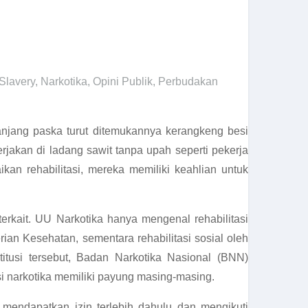
Slavery
,
Narkotika
,
Opini Publik
,
Perbudakan
anjang paska turut ditemukannya kerangkeng besi
erjakan di ladang sawit tanpa upah seperti pekerja
an rehabilitasi, mereka memiliki keahlian untuk
 terkait. UU Narkotika hanya mengenal rehabilitasi
rian Kesehatan, sementara rehabilitasi sosial oleh
itusi tersebut, Badan Narkotika Nasional (BNN)
si narkotika memiliki payung masing-masing.
 mendapatkan izin terlebih dahulu dan mengikuti