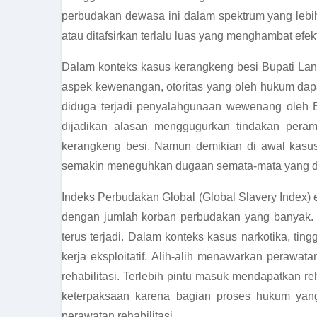
perbudakan dewasa ini dalam spektrum yang lebih 
atau ditafsirkan terlalu luas yang menghambat efe
Dalam konteks kasus kerangkeng besi Bupati Lang
aspek kewenangan, otoritas yang oleh hukum da
diduga terjadi penyalahgunaan wewenang oleh B
dijadikan alasan menggugurkan tindakan peram
kerangkeng besi. Namun demikian di awal kasus i
semakin meneguhkan dugaan semata-mata yang dilaku
Indeks Perbudakan Global (Global Slavery Index)
dengan jumlah korban perbudakan yang banyak. Ko
terus terjadi. Dalam konteks kasus narkotika, tin
kerja eksploitatif. Alih-alih menawarkan perawatan
rehabilitasi. Terlebih pintu masuk mendapatkan re
keterpaksaan karena bagian proses hukum yang 
perawatan rehabilitasi.