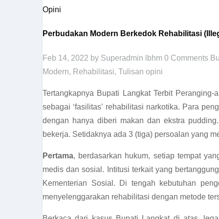
Opini
Perbudakan Modern Berkedok Rehabilitasi (Illeg
Feb 14, 2022
by Superadmin lbhm
0 Comments
Bu
Modern
,
Rehabilitasi
,
Tulisan opini
Tertangkapnya Bupati Langkat Terbit Peranging-
sebagai ‘fasilitas’ rehabilitasi narkotika. Para 
dengan hanya diberi makan dan ekstra pudding. 
bekerja. Setidaknya ada 3 (tiga) persoalan yang m
Pertama
, berdasarkan hukum, setiap tempat yang m
medis dan sosial. Intitusi terkait yang bertanggu
Kementerian Sosial. Di tengah kebutuhan pengg
menyelenggarakan rehabilitasi dengan metode ters
Berkaca dari kasus Bupati Langkat di atas, leg