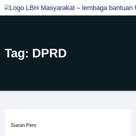
Skip
content
to
content
Tag:
DPRD
Siaran Pers