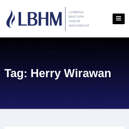
Skip
content
to
content
Tag:
Herry Wirawan