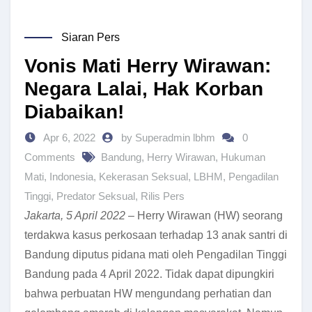
Siaran Pers
Vonis Mati Herry Wirawan:
Negara Lalai, Hak Korban
Diabaikan!
Apr 6, 2022
by Superadmin lbhm
0
Comments
Bandung
,
Herry Wirawan
,
Hukuman
Mati
,
Indonesia
,
Kekerasan Seksual
,
LBHM
,
Pengadilan
Tinggi
,
Predator Seksual
,
Rilis Pers
Jakarta, 5 April 2022
– Herry Wirawan (HW) seorang
terdakwa kasus perkosaan terhadap 13 anak santri di
Bandung diputus pidana mati oleh Pengadilan Tinggi
Bandung pada 4 April 2022. Tidak dapat dipungkiri
bahwa perbuatan HW mengundang perhatian dan