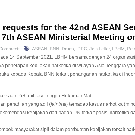
ty requests for the 42nd ASEAN Se
 7th ASEAN Ministerial Meeting o
 Comments
ASEAN
,
BNN
,
Drugs
,
IDPC
,
Join Letter
,
LBHM
,
Pet
da 14 September 2021, LBHM bersama dengan 24 organisasi ma
a penerapan kebijakan narkotika di wilayah Asia Tenggara yan
buka kepada Kepala BNN terkait penanganan narkotika di Indo
maksaan Rehabilitasi, hingga Hukuman Mati;
n peradilan yang adil (
fair trial
) terhadap kasus narkotika (mino
omendasi kebijakan dari badan UN terkait posisi narkotika 
ompok masyarakat sipil dalam pembuatan kebijakan terkait nark