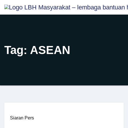
Skip
content
to
content
Tag:
ASEAN
Siaran Pers