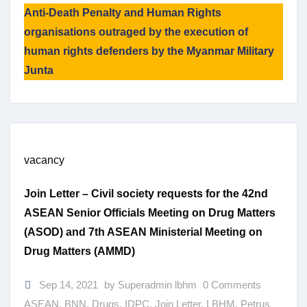
Anti-Death Penalty and Human Rights
organisations outraged by the execution of
human rights defenders by the Myanmar Military
Junta
vacancy
Join Letter – Civil society requests for the 42nd
ASEAN Senior Officials Meeting on Drug Matters
(ASOD) and 7th ASEAN Ministerial Meeting on
Drug Matters (AMMD)
Sep 14, 2021
by Superadmin lbhm
0 Comments
ASEAN
,
BNN
,
Drugs
,
IDPC
,
Join Letter
,
LBHM
,
Petrus