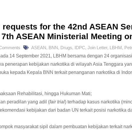
ty requests for the 42nd ASEAN Se
 7th ASEAN Ministerial Meeting o
 Comments
ASEAN
,
BNN
,
Drugs
,
IDPC
,
Join Letter
,
LBHM
,
Pet
da 14 September 2021, LBHM bersama dengan 24 organisasi ma
a penerapan kebijakan narkotika di wilayah Asia Tenggara yan
buka kepada Kepala BNN terkait penanganan narkotika di Indo
maksaan Rehabilitasi, hingga Hukuman Mati;
n peradilan yang adil (
fair trial
) terhadap kasus narkotika (mino
omendasi kebijakan dari badan UN terkait posisi narkotika 
ompok masyarakat sipil dalam pembuatan kebijakan terkait nark