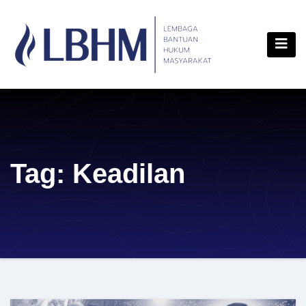
Skip
content
to
content
Tag:
Keadilan