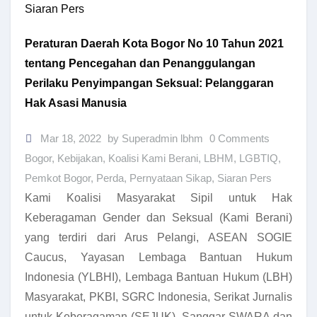
Siaran Pers
Peraturan Daerah Kota Bogor No 10 Tahun 2021
tentang Pencegahan dan Penanggulangan
Perilaku Penyimpangan Seksual: Pelanggaran
Hak Asasi Manusia
Mar 18, 2022
by Superadmin lbhm
0 Comments
Bogor
,
Kebijakan
,
Koalisi Kami Berani
,
LBHM
,
LGBTIQ
,
Pemkot Bogor
,
Perda
,
Pernyataan Sikap
,
Siaran Pers
Kami Koalisi Masyarakat Sipil untuk Hak
Keberagaman Gender dan Seksual (Kami Berani)
yang terdiri dari Arus Pelangi, ASEAN SOGIE
Caucus, Yayasan Lembaga Bantuan Hukum
Indonesia (YLBHI), Lembaga Bantuan Hukum (LBH)
Masyarakat, PKBI, SGRC Indonesia, Serikat Jurnalis
untuk Keberagaman (SEJUK), Sanggar SWARA dan