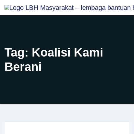
Skip
content
to
content
Tag:
Koalisi Kami
Berani