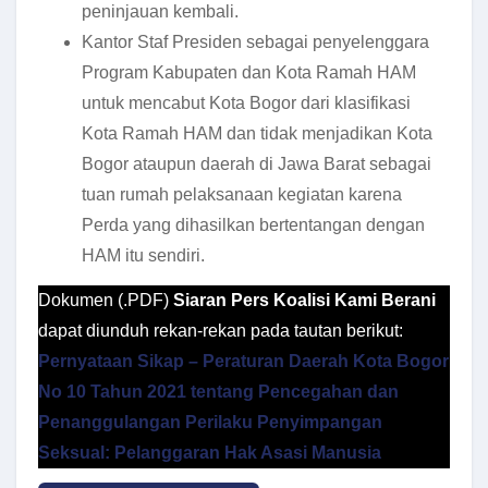
peninjauan kembali.
Kantor Staf Presiden sebagai penyelenggara
Program Kabupaten dan Kota Ramah HAM
untuk mencabut Kota Bogor dari klasifikasi
Kota Ramah HAM dan tidak menjadikan Kota
Bogor ataupun daerah di Jawa Barat sebagai
tuan rumah pelaksanaan kegiatan karena
Perda yang dihasilkan bertentangan dengan
HAM itu sendiri.
Dokumen (.PDF)
Siaran Pers Koalisi Kami Berani
dapat diunduh rekan-rekan pada tautan berikut:
Pernyataan Sikap – Peraturan Daerah Kota Bogor
No 10 Tahun 2021 tentang Pencegahan dan
Penanggulangan Perilaku Penyimpangan
Seksual: Pelanggaran Hak Asasi Manusia