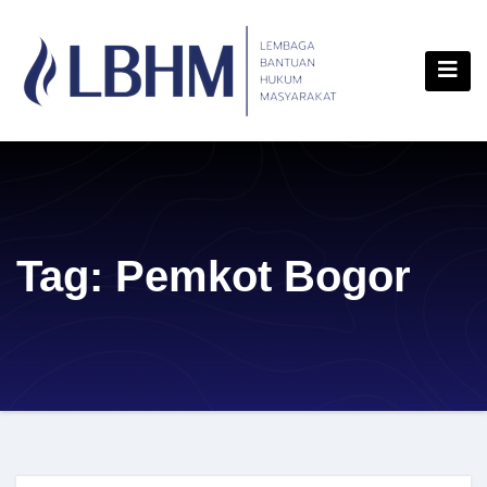
Skip
content
to
content
Tag:
Pemkot Bogor