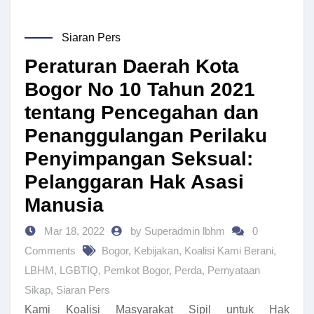
Siaran Pers
Peraturan Daerah Kota
Bogor No 10 Tahun 2021
tentang Pencegahan dan
Penanggulangan Perilaku
Penyimpangan Seksual:
Pelanggaran Hak Asasi
Manusia
Mar 18, 2022
by Superadmin lbhm
0
Comments
Bogor
,
Kebijakan
,
Koalisi Kami Berani
,
LBHM
,
LGBTIQ
,
Pemkot Bogor
,
Perda
,
Pernyataan
Sikap
,
Siaran Pers
Kami Koalisi Masyarakat Sipil untuk Hak