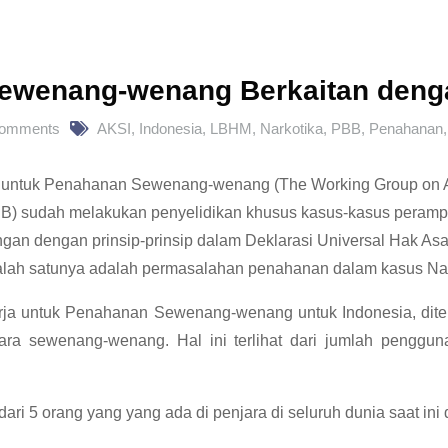
ewenang-wenang Berkaitan denga
Comments
AKSI
,
Indonesia
,
LBHM
,
Narkotika
,
PBB
,
Penahanan
a untuk Penahanan Sewenang-wenang (The Working Group on Ar
B) sudah melakukan penyelidikan khusus kasus-kasus peramp
an dengan prinsip-prinsip dalam Deklarasi Universal Hak Asas
Salah satunya adalah permasalahan penahanan dalam kasus Nar
rja untuk Penahanan Sewenang-wenang untuk Indonesia, dit
ecara sewenang-wenang. Hal ini terlihat dari jumlah penggu
ri 5 orang yang yang ada di penjara di seluruh dunia saat ini 