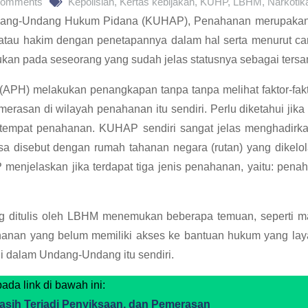
Comments
Kepolisian
,
Kertas kebijakan
,
KUHP
,
LBHM
,
Narkotik
ndang-Undang Hukum Pidana (KUHAP), Penahanan merupakan p
, atau hakim dengan penetapannya dalam hal serta menurut 
ukan pada seseorang yang sudah jelas statusnya sebagai tersa
PH) melakukan penangkapan tanpa tanpa melihat faktor-faktor
emerasan di wilayah penahanan itu sendiri. Perlu diketahui ji
empat penahanan. KUHAP sendiri sangat jelas menghadirkan 
sa disebut dengan rumah tahanan negara (rutan) yang dikelola
menjelaskan jika terdapat tiga jenis penahanan, yaitu: pe
ng ditulis oleh LBHM menemukan beberapa temuan, seperti m
ahanan yang belum memiliki akses ke bantuan hukum yang lay
 di dalam Undang-Undang itu sendiri.
ada link di bawah ini:
sih Terjadi Penyiksaan, dan Pemerasan