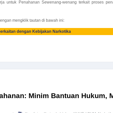
erja untuk Penahanan Sewenang-wenang terkait proses p
ngan mengklik tautan di bawah ini:
rkaitan dengan Kebijakan Narkotika
enahanan: Minim Bantuan Hukum, M