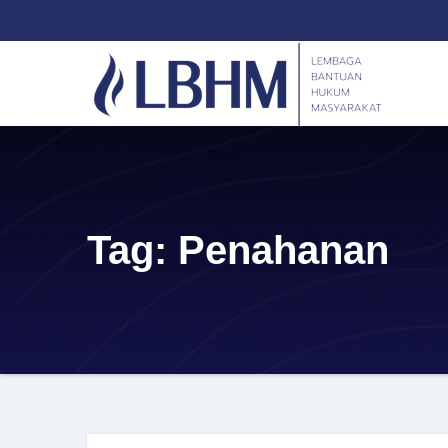
Skip
content
to
content
Tag:
Penahanan