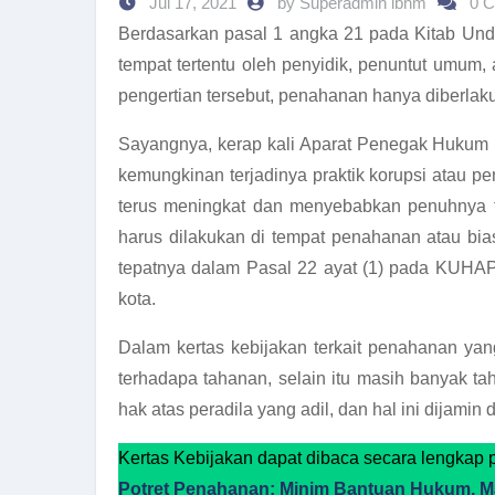
Jul 17, 2021
by Superadmin lbhm
0 
Berdasarkan pasal 1 angka 21 pada Kitab U
tempat tertentu oleh penyidik, penuntut umum
pengertian tersebut, penahanan hanya diberlak
Sayangnya, kerap kali Aparat Penegak Hukum (A
kemungkinan terjadinya praktik korupsi atau p
terus meningkat dan menyebabkan penuhnya t
harus dilakukan di tempat penahanan atau bia
tepatnya dalam Pasal 22 ayat (1) pada KUHAP 
kota.
Dalam kertas kebijakan terkait penahanan ya
terhadapa tahanan, selain itu masih banyak t
hak atas peradila yang adil, dan hal ini dijamin
Kertas Kebijakan dapat dibaca secara lengkap p
Potret Penahanan: Minim Bantuan Hukum, Ma