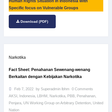
Human Rights Situation in Indonesia With
Specific focus on Vulnerable Groups
Download (PDF)
Narkotika
Fact Sheet: Penahanan Sewenang-wenang
Berkaitan dengan Kebijakan Narkotika
Feb 7, 2022
by Superadmin lbhm
0 Comments
AKSI
,
Indonesia
,
LBHM
,
Narkotika
,
PBB
,
Penahanan
,
Penjara
,
UN Working Group on Arbitrary Detention
,
United
Nation