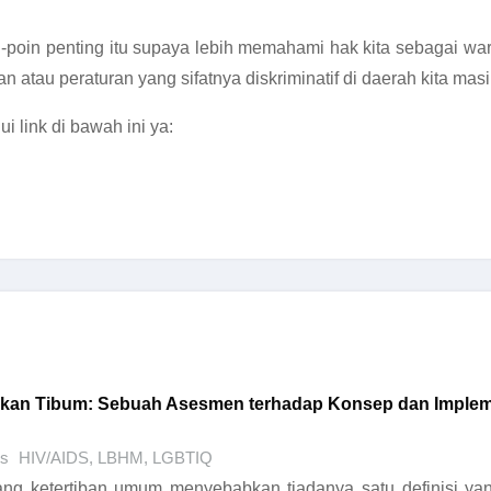
in-poin penting itu supaya lebih memahami hak kita sebagai 
atau peraturan yang sifatnya diskriminatif di daerah kita mas
i link di bawah ini ya:
kkan Tibum: Sebuah Asesmen terhadap Konsep dan Impleme
s
HIV/AIDS
,
LBHM
,
LGBTIQ
ang ketertiban umum menyebabkan tiadanya satu definisi ya