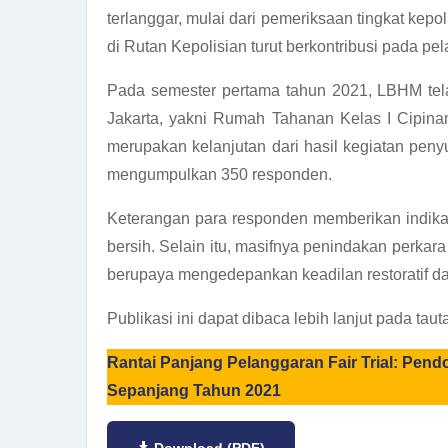
terlanggar, mulai dari pemeriksaan tingkat k
di Rutan Kepolisian turut berkontribusi pada pe
Pada semester pertama tahun 2021, LBHM tela
Jakarta, yakni Rumah Tahanan Kelas I Cipina
merupakan kelanjutan dari hasil kegiatan pen
mengumpulkan 350 responden.
Keterangan para responden memberikan indikas
bersih. Selain itu, masifnya penindakan perkara
berupaya mengedepankan keadilan restoratif da
Publikasi ini dapat dibaca lebih lanjut pada tauta
Rantai Panjang Pelanggaran Fair Trial: Pe
Sepanjang Tahun 2021
Download (PDF)