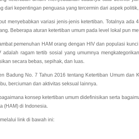
 dari kepentingan penguasa yang tercermin dari aspek politik, e
but menyebabkan variasi jenis-jenis ketertiban. Totalnya ada 4
rang. Beberapa aturan ketertiban umum pada level lokal pun me
at pemenuhan HAM orang dengan HIV dan populasi kunci HI
V adalah ragam tertib sosial yang umumnya mengkategorikan
isikan secara bebas, sepihak, dan luas.
ten Badung No. 7 Tahun 2016 tentang Ketertiban Umum dan 
mbu, berciuman dan aktivitas seksual lainnya.
hat bagaimana konsep ketertiban umum didefinisikan serta ba
 (HAM) di Indonesia.
elalui link di bawah ini: