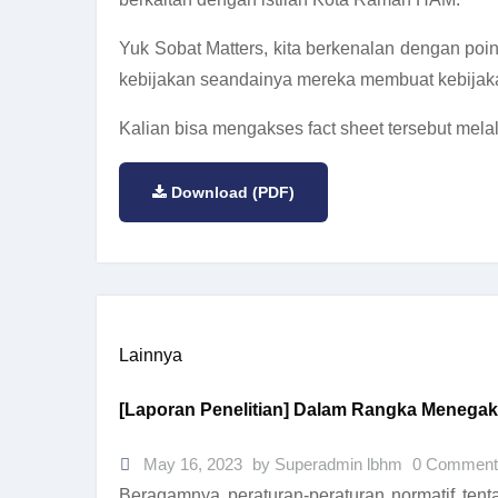
Yuk Sobat Matters, kita berkenalan dengan po
kebijakan seandainya mereka membuat kebijakan 
Kalian bisa mengakses fact sheet tersebut melalu
Download (PDF)
Lainnya
[Laporan Penelitian] Dalam Rangka Menega
May 16, 2023
by Superadmin lbhm
0 Comment
Beragamnya peraturan-peraturan normatif tent