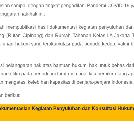
epolisian sampai dengan tingkat pengadilan. Pandemi COVID-
langgaran hak-hak ini.
h mempublikasi hasil dokumentasi kegiatan penyuluhan dan 
ng (Rutan Cipinang) dan Rumah Tahanan Kelas IIA Jakarta Ti
yuluhan hukum yang terakumulasi pada periode kedua, yakni
i pelanggaran hak atas bantuan hukum, hak untuk bebas dari 
 narkotika pada periode ini turut membuat kita berpikir ulang
n mengatasi kelebihan kapasitas di penjara-penjara Indonesia.
n berikut:
ndokumentasian Kegiatan Penyuluhan dan Konsultasi Hukum